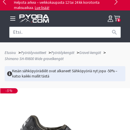
Helpota arkea – verkkokaupasta 12 tai 24 kk korotonta
maksuaikaa.
Lue lisää!
0
>
>
>
>
Etusivu
Pyöräilyvaatteet
Pyöräilykengät
Gravel-kengät
Shimano SH-RX600 Wide gravelkengät
Kesän sähköpyörädiilit ovat alkaneet! Sähköpyöriä nyt jopa -50% –
katso kaikki mallit
tästä
-5%