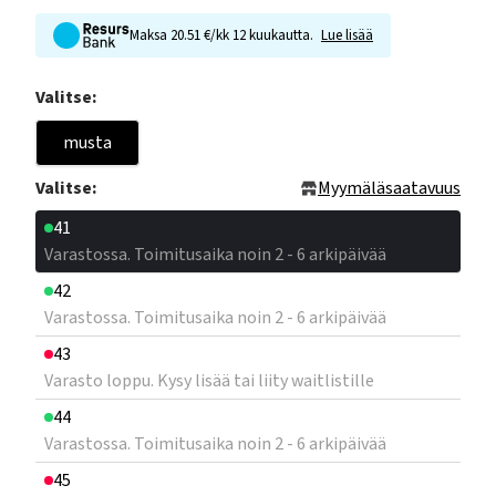
Maksa 20.51 €/kk 12 kuukautta.
Lue lisää
Valitse:
musta
Valitse:
Myymäläsaatavuus
41
Varastossa. Toimitusaika noin 2 - 6 arkipäivää
42
Varastossa. Toimitusaika noin 2 - 6 arkipäivää
43
Varasto loppu. Kysy lisää tai liity waitlistille
44
Varastossa. Toimitusaika noin 2 - 6 arkipäivää
45