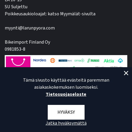
SU Suljettu
Poikkeusaukioloajat: katso Myymälät-sivulta
myynti@larunpyora.com
Bikeimport Finland Oy
0981853-8
Tämä sivusto käyttää evästeitä paremman
asiakaskokemuksen luomiseksi.
Tietosuojaseloste
HYVÄKSY
Jatka hyväksymättä