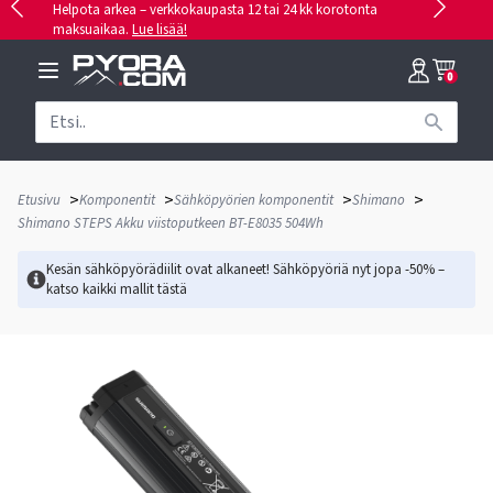
Helpota arkea – verkkokaupasta 12 tai 24 kk korotonta
maksuaikaa.
Lue lisää!
0
>
>
>
>
Etusivu
Komponentit
Sähköpyörien komponentit
Shimano
Shimano STEPS Akku viistoputkeen BT-E8035 504Wh
Kesän sähköpyörädiilit ovat alkaneet! Sähköpyöriä nyt jopa -50% –
katso kaikki mallit
tästä