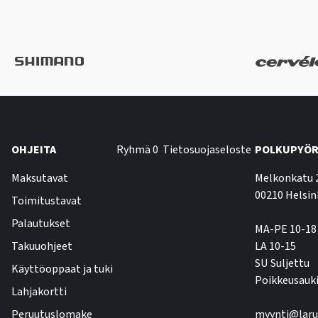
OHJEITA
Ryhmä 0
Tietosuojaseloste
POLKUPYÖR
Maksutavat
Melkonkatu 
00210 Helsin
Toimitustavat
Palautukset
MA-PE 10-18
Takuuohjeet
LA 10-15
SU Suljettu
Käyttöoppaat ja tuki
Poikkeusauki
Lahjakortti
Peruutuslomake
myynti@laru