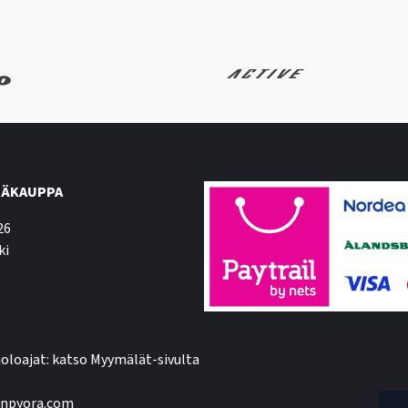
ÄKAUPPA
26
ki
oloajat: katso Myymälät-sivulta
npyora.com