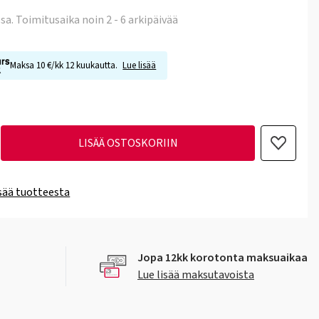
ssa
. Toimitusaika noin 2 - 6 arkipäivää
Maksa 10 €/kk 12 kuukautta.
Lue lisää
LISÄÄ OSTOSKORIIN
isää tuotteesta
Jopa 12kk korotonta maksuaikaa
Lue lisää maksutavoista