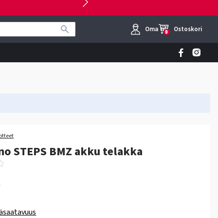
Oma tili
Ostoskori
0
otteet
no STEPS BMZ akku telakka
€
äsaatavuus