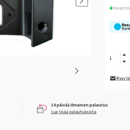
Varasto
Kysy l
14 päivää ilmainen palautus
Lue lisää palautuksista