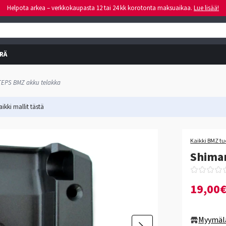
Helpota arkea – verkkokaupasta 12 tai 24 kk korotonta maksuaikaa.
Lue lisää!
RÄ
EPS BMZ akku telakka
ikki mallit
tästä
Kaikki BMZ tu
Shima
19,00
Myymäl