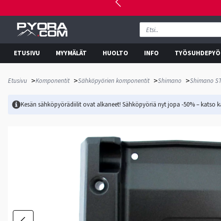
ETUSIVU
MYYMÄLÄT
HUOLTO
INFO
TYÖSUHDEPYÖ
>
>
>
>
Etusivu
Komponentit
Sähköpyörien komponentit
Shimano
Shimano ST
Kesän sähköpyörädiilit ovat alkaneet! Sähköpyöriä nyt jopa -50% – katso ka