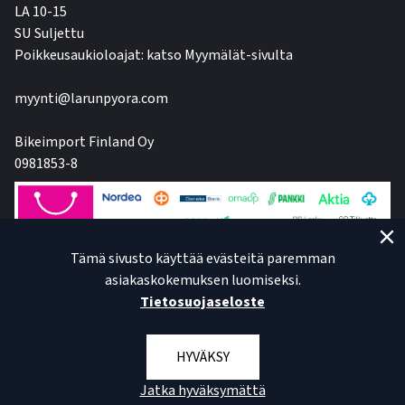
LA 10-15
SU Suljettu
Poikkeusaukioloajat: katso Myymälät-sivulta
myynti@larunpyora.com
Bikeimport Finland Oy
0981853-8
Tämä sivusto käyttää evästeitä paremman
asiakaskokemuksen luomiseksi.
Tietosuojaseloste
HYVÄKSY
Jatka hyväksymättä