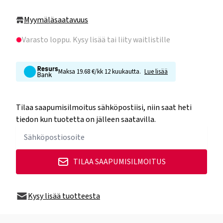
Myymäläsaatavuus
Varasto loppu
. Kysy lisää tai liity waitlistille
Maksa 19.68 €/kk 12 kuukautta.
Lue lisää
Tilaa saapumisilmoitus sähköpostiisi, niin saat heti
tiedon kun tuotetta on jälleen saatavilla.
TILAA SAAPUMISILMOITUS
Kysy lisää tuotteesta