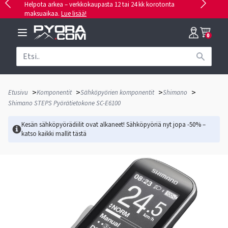
Helpota arkea – verkkokaupasta 12 tai 24 kk korotonta
maksuaikaa.
Lue lisää!
0
>
>
>
>
Etusivu
Komponentit
Sähköpyörien komponentit
Shimano
Shimano STEPS Pyörätietokone SC-E6100
Kesän sähköpyörädiilit ovat alkaneet! Sähköpyöriä nyt jopa -50% –
katso kaikki mallit
tästä