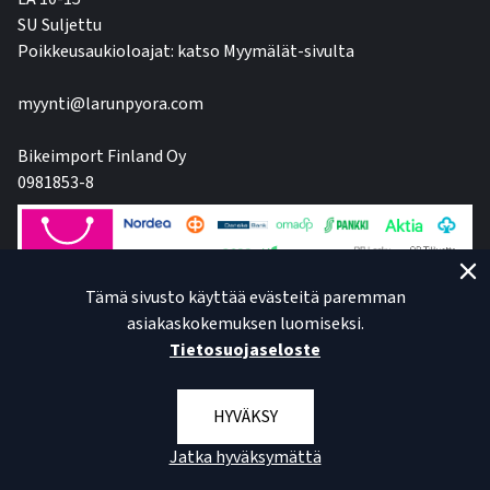
SU Suljettu
Poikkeusaukioloajat: katso Myymälät-sivulta
myynti@larunpyora.com
Bikeimport Finland Oy
0981853-8
Tämä sivusto käyttää evästeitä paremman
asiakaskokemuksen luomiseksi.
Tietosuojaseloste
HYVÄKSY
Jatka hyväksymättä