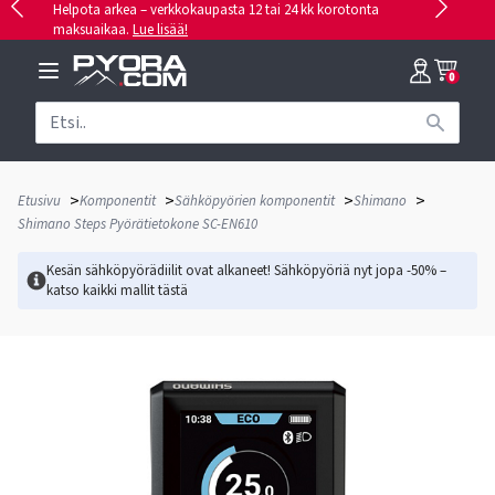
Helpota arkea – verkkokaupasta 12 tai 24 kk korotonta
maksuaikaa.
Lue lisää!
0
>
>
>
>
Etusivu
Komponentit
Sähköpyörien komponentit
Shimano
Shimano Steps Pyörätietokone SC-EN610
Kesän sähköpyörädiilit ovat alkaneet! Sähköpyöriä nyt jopa -50% –
katso kaikki mallit
tästä