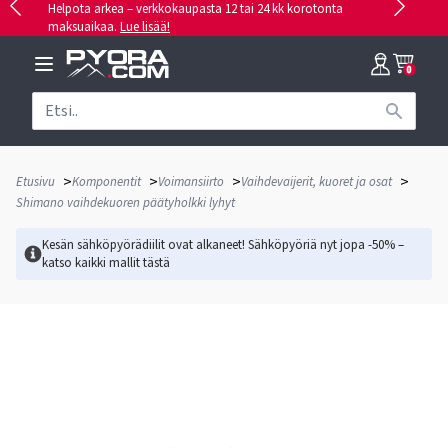
Helpota arkea – verkkokaupasta 12 tai 24 kk korotonta
maksuaikaa.
Lue lisää!
0
>
>
>
>
Etusivu
Komponentit
Voimansiirto
Vaihdevaijerit, kuoret ja osat
Shimano vaihdekuoren päätyholkki lyhyt
Kesän sähköpyörädiilit ovat alkaneet! Sähköpyöriä nyt jopa -50% –
katso kaikki mallit
tästä