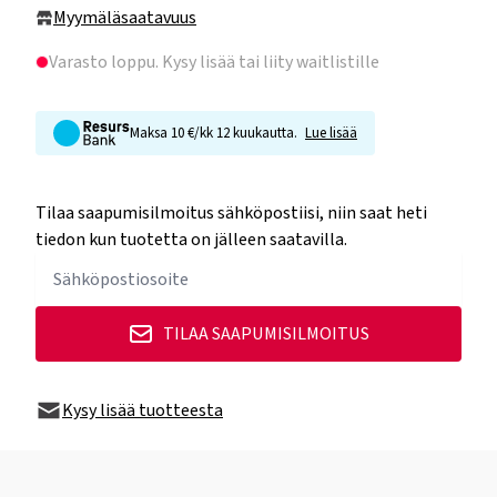
Myymäläsaatavuus
Varasto loppu
. Kysy lisää tai liity waitlistille
Maksa 10 €/kk 12 kuukautta.
Lue lisää
Tilaa saapumisilmoitus sähköpostiisi, niin saat heti
tiedon kun tuotetta on jälleen saatavilla.
TILAA SAAPUMISILMOITUS
Kysy lisää tuotteesta