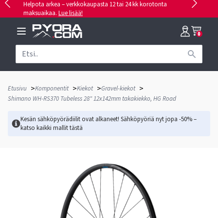
Helpota arkea – verkkokaupasta 12 tai 24 kk korotonta
maksuaikaa.
Lue lisää!
0
>
>
>
>
Etusivu
Komponentit
Kiekot
Gravel-kiekot
Shimano WH-RS370 Tubeless 28" 12x142mm takakiekko, HG Road
Kesän sähköpyörädiilit ovat alkaneet! Sähköpyöriä nyt jopa -50% –
katso kaikki mallit
tästä