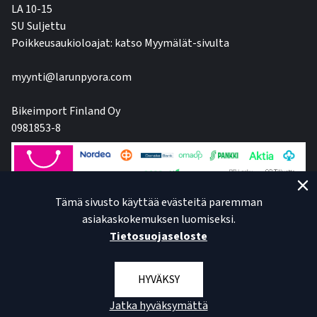
LA 10-15
SU Suljettu
Poikkeusaukioloajat: katso Myymälät-sivulta
myynti@larunpyora.com
Bikeimport Finland Oy
0981853-8
Tämä sivusto käyttää evästeitä paremman
asiakaskokemuksen luomiseksi.
Tietosuojaseloste
HYVÄKSY
Jatka hyväksymättä