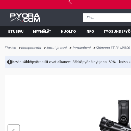
ETUSIVU
MYYMÄLÄT
HUOLTO
INFO
TYÖSUHDEPYÖ
>
>
>
>
Etusivu
Komponentit
Jarrut ja osat
Jarrukahvat
Shimano XT BL-M8100 h
Kesän sähköpyörädiilit ovat alkaneet! Sähköpyöriä nyt jopa -50% – katso ka