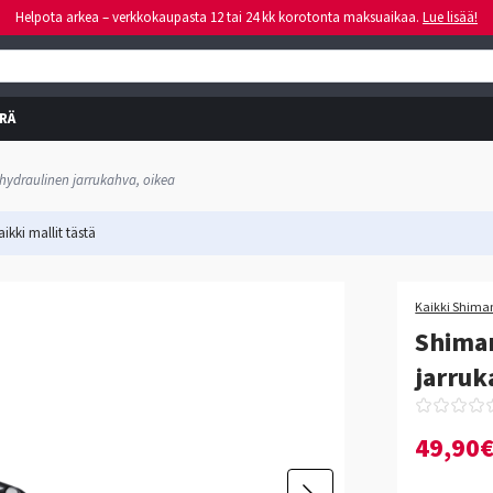
Helpota arkea – verkkokaupasta 12 tai 24 kk korotonta maksuaikaa.
Lue lisää!
RÄ
ydraulinen jarrukahva, oikea
ikki mallit
tästä
Kaikki Shiman
Shima
jarruk
49,90