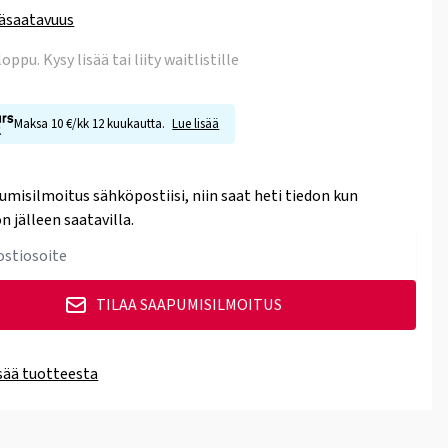
äsaatavuus
 loppu
. Kysy lisää tai liity waitlistille
Maksa 10 €/kk 12 kuukautta.
Lue lisää
umisilmoitus sähköpostiisi, niin saat heti tiedon kun
n jälleen saatavilla.
TILAA SAAPUMISILMOITUS
isää tuotteesta