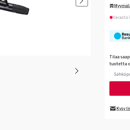
Myymäl
Varasto
Tilaa saap
tuotetta o
Kysy l