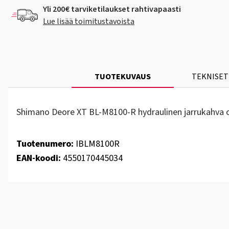
Yli 200€ tarviketilaukset rahtivapaasti
Lue lisää toimitustavoista
TUOTEKUVAUS
TEKNISET
Shimano Deore XT BL-M8100-R hydraulinen jarrukahva oik
Tuotenumero:
IBLM8100R
EAN-koodi:
4550170445034