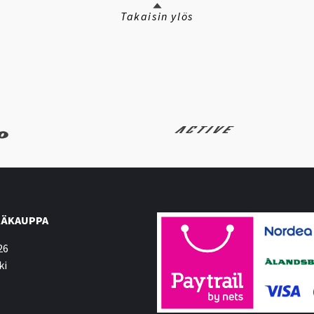
Takaisin ylös
ÄKAUPPA
26
ki