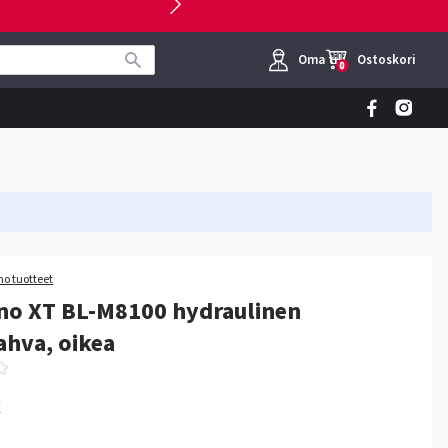
Oma tili
Ostoskori
0
o tuotteet
no XT BL-M8100 hydraulinen
ahva, oikea
€