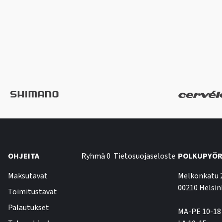
OHJEITA
Ryhmä 0
Tietosuojaseloste
POLKUPYÖR
Maksutavat
Melkonkatu 
00210 Helsin
Toimitustavat
Palautukset
MA-PE 10-18