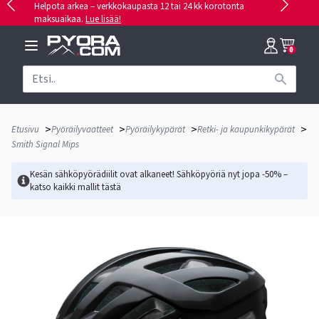
Helpota arkea – verkkokaupasta 12 tai 24 kk korotonta
maksuaikaa.
Lue lisää!
0
>
>
>
>
Etusivu
Pyöräilyvaatteet
Pyöräilykypärät
Retki- ja kaupunkikypärät
Smith Signal Mips
Kesän sähköpyörädiilit ovat alkaneet! Sähköpyöriä nyt jopa -50% –
katso kaikki mallit
tästä