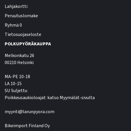
Lahjakortti
Peruutuslomake
Ryhmä 0
Tietosuojaseloste
POLKUPYÖRÄKAUPPA
Melkonkatu 26
00210 Helsinki
MA-PE 10-18
LA 10-15
SU Suljettu
Poikkeusaukioloajat: katso Myymälät-sivulta
myynti@larunpyora.com
Bikeimport Finland Oy