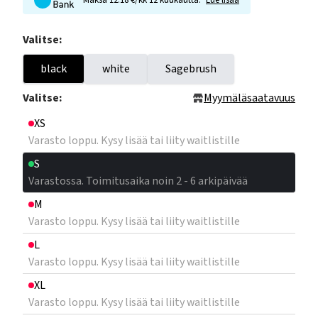
Maksa 12.18 €/kk 12 kuukautta.
Lue lisää
Valitse:
black
white
Sagebrush
Valitse:
Myymäläsaatavuus
XS
Varasto loppu. Kysy lisää tai liity waitlistille
S
Varastossa. Toimitusaika noin 2 - 6 arkipäivää
M
Varasto loppu. Kysy lisää tai liity waitlistille
L
Varasto loppu. Kysy lisää tai liity waitlistille
XL
Varasto loppu. Kysy lisää tai liity waitlistille