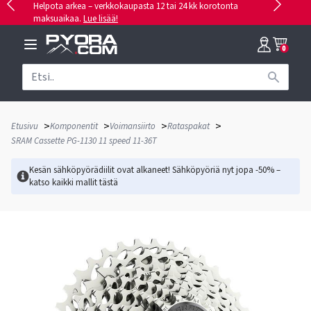
Helpota arkea – verkkokaupasta 12 tai 24 kk korotonta
maksuaikaa.
Lue lisää!
0
>
>
>
>
Etusivu
Komponentit
Voimansiirto
Rataspakat
SRAM Cassette PG-1130 11 speed 11-36T
Kesän sähköpyörädiilit ovat alkaneet! Sähköpyöriä nyt jopa -50% –
katso kaikki mallit
tästä