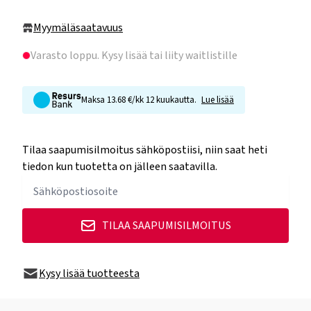
Myymäläsaatavuus
Varasto loppu
. Kysy lisää tai liity waitlistille
Maksa 13.68 €/kk 12 kuukautta.
Lue lisää
Tilaa saapumisilmoitus sähköpostiisi, niin saat heti
tiedon kun tuotetta on jälleen saatavilla.
TILAA SAAPUMISILMOITUS
Kysy lisää tuotteesta