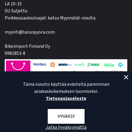
LA 10-15
SU Suljettu
Poikkeusaukioloajat: katso Myymälät-sivulta
myynti@larunpyora.com
Bikeimport Finland Oy
0981853-8
Tämä sivusto käyttää evästeitä paremman
asiakaskokemuksen luomiseksi.
Tietosuojaseloste
HYVÄKSY
Jatka hyväksymättä