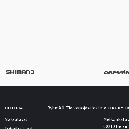
OHJEITA
Ryhmä 0
Tietosuojaseloste
POLKUPYÖR
Maksutavat
Melkonkatu 
00210 Helsin
Toimitustavat