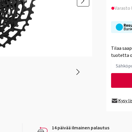
Varasto
Tilaa saap
tuotetta o
Kysy l
14 päivää ilmainen palautus