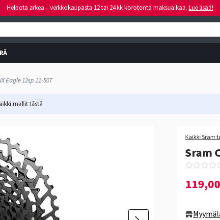
Helpota arkea – verkkokaupasta 12 tai 24 kk korotonta maksuaikaa.
Lue lisää!
RÄ
NX Eagle 12sp 11-50T
ikki mallit
tästä
Kaikki Sram t
Sram C
119,0
Myymäl