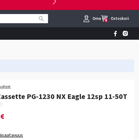
Oma tili
Ostoskori
0
uotteet
assette PG-1230 NX Eagle 12sp 11-50T
0€
äsaatavuus