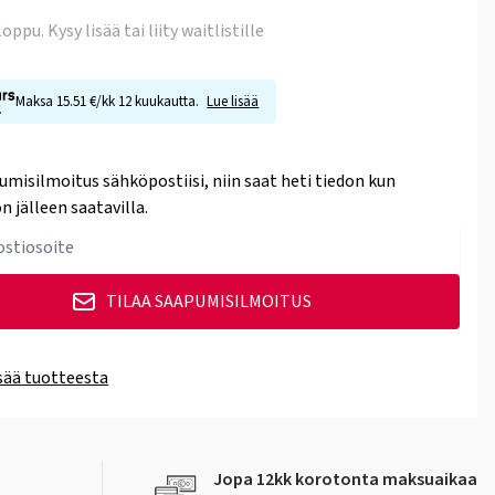
 loppu
. Kysy lisää tai liity waitlistille
Maksa 15.51 €/kk 12 kuukautta.
Lue lisää
umisilmoitus sähköpostiisi, niin saat heti tiedon kun
n jälleen saatavilla.
TILAA SAAPUMISILMOITUS
isää tuotteesta
Jopa 12kk korotonta maksuaikaa