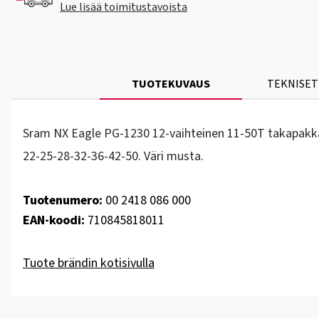
Lue lisää toimitustavoista
TUOTEKUVAUS
TEKNISET
Sram NX Eagle PG-1230 12-vaihteinen 11-50T takapakka
22-25-28-32-36-42-50. Väri musta.
Tuotenumero:
00 2418 086 000
EAN-koodi:
710845818011
Tuote brändin kotisivulla