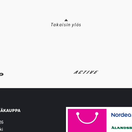
Takaisin ylös
ÄKAUPPA
26
ki