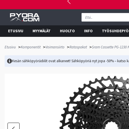
ETUSIVU
MYYMÄLÄT
HUOLTO
INFO
TYÖSUHDEPYÖ
>
>
>
>
Etusivu
Komponentit
Voimansiirto
Rataspakat
Sram Cassette PG-1230 
Kesän sähköpyörädiilit ovat alkaneet! Sähköpyöriä nyt jopa -50% – katso ka