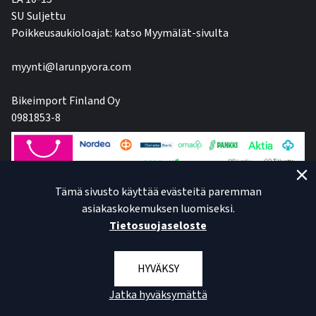
SU Suljettu
Poikkeusaukioloajat: katso Myymälät-sivulta
myynti@larunpyora.com
Bikeimport Finland Oy
0981853-8
Tämä sivusto käyttää evästeitä paremman
asiakaskokemuksen luomiseksi.
Tietosuojaseloste
HYVÄKSY
Jatka hyväksymättä