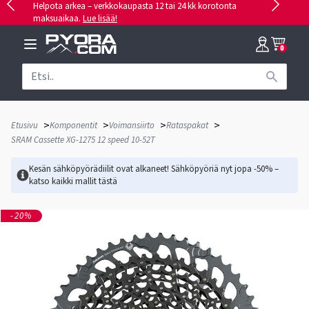
Helpota arkea – verkkokaupasta 12 tai 24 kk korotonta
maksuaikaa.
Lue lisää!
0
>
>
>
>
Etusivu
Komponentit
Voimansiirto
Rataspakat
SRAM Cassette XG-1275 12 speed 10-52T
Kesän sähköpyörädiilit ovat alkaneet! Sähköpyöriä nyt jopa -50% –
katso kaikki mallit
tästä
-20%