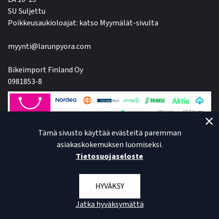
SU Suljettu
Poikkeusaukioloajat: katso Myymälät-sivulta
myynti@larunpyora.com
Bikeimport Finland Oy
0981853-8
Tämä sivusto käyttää evästeitä paremman
asiakaskokemuksen luomiseksi.
Tietosuojaseloste
HYVÄKSY
Jatka hyväksymättä