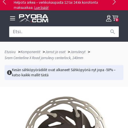
Helpota arkea – verkkokaupasta 12 tai 24 kk korotonta
maksuaikaa.
Lue lisää!
0
>
>
>
>
Etusivu
Komponentit
Jarrut ja osat
Jarrulevyt
Sram Centerline X Road jarrulevy centerlock, 140mm
Kesän sähköpyörädiilit ovat alkaneet! Sähköpyöriä nyt jopa -50% –
katso kaikki mallit
tästä