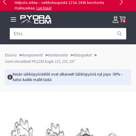
Helpota arkea – verkkokaupasta 12 tai 24 kk korotonta
maksuaikaa.
Lue lisää!
0
>
>
>
>
Etusivu
Komponentit
Voimansiirto
Rataspakat
Sram irtorattaat PG1230 Eagle 11T, 13T, 15T
Kesän sähköpyörädiilit ovat alkaneet! Sähköpyöriä nyt jopa -50% –
katso kaikki mallit
tästä