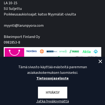
LA 10-15
SU Suljettu
Poikkeusaukioloajat: katso Myymälät-sivulta
myynti@larunpyora.com
Bikeimport Finland Oy
0981853-8
Tämä sivusto käyttää evästeitä paremman
asiakaskokemuksen luomiseksi.
Tietosuojaseloste
HYVÄKSY
Jatka hyväksymättä