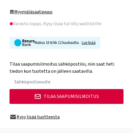
Myymäläsaatavuus
Varasto loppu
. Kysy lisää tai liity waitlistille
Maksa 10 €/kk 12 kuukautta.
Lue lisää
Tilaa saapumisilmoitus sähköpostiisi, niin saat heti
tiedon kun tuotetta on jälleen saatavilla.
TILAA SAAPUMISILMOITUS
Kysy lisää tuotteesta