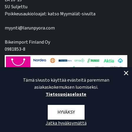
SU Suljettu
Poikkeusaukioloajat: katso Myymälät-sivulta
myynti@larunpyora.com
Bikeimport Finland Oy
0981853-8
Tämä sivusto käyttää evästeitä paremman
asiakaskokemuksen luomiseksi.
Tietosuojaseloste
HYVÄKSY
Jatka hyväksymättä