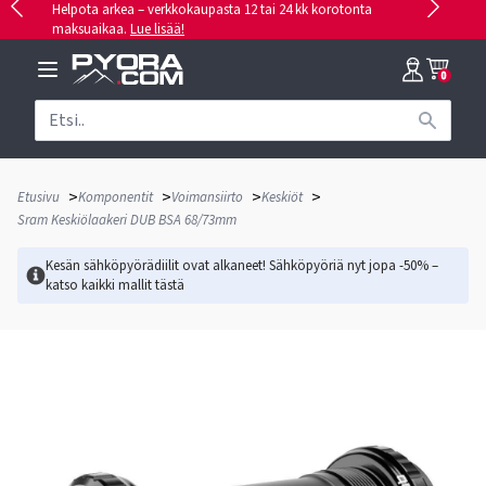
Helpota arkea – verkkokaupasta 12 tai 24 kk korotonta
maksuaikaa.
Lue lisää!
0
>
>
>
>
Etusivu
Komponentit
Voimansiirto
Keskiöt
Sram Keskiölaakeri DUB BSA 68/73mm
Kesän sähköpyörädiilit ovat alkaneet! Sähköpyöriä nyt jopa -50% –
katso kaikki mallit
tästä