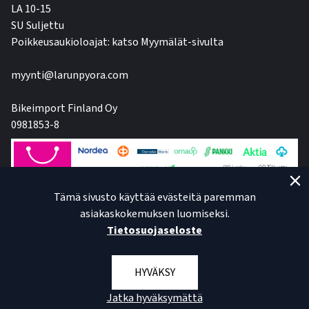
LA 10-15
SU Suljettu
Poikkeusaukioloajat: katso Myymälät-sivulta
myynti@larunpyora.com
Bikeimport Finland Oy
0981853-8
Tämä sivusto käyttää evästeitä paremman
asiakaskokemuksen luomiseksi.
Tietosuojaseloste
HYVÄKSY
Jatka hyväksymättä