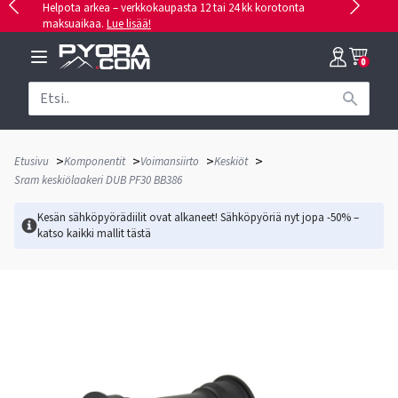
Helpota arkea – verkkokaupasta 12 tai 24 kk korotonta
maksuaikaa.
Lue lisää!
0
>
>
>
>
Etusivu
Komponentit
Voimansiirto
Keskiöt
Sram keskiölaakeri DUB PF30 BB386
Kesän sähköpyörädiilit ovat alkaneet! Sähköpyöriä nyt jopa -50% –
katso kaikki mallit
tästä