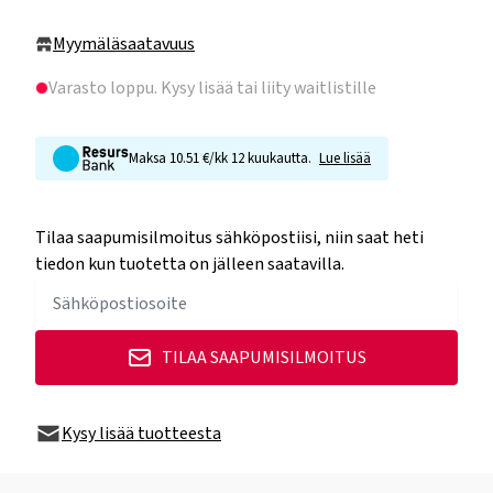
Myymäläsaatavuus
Varasto loppu
. Kysy lisää tai liity waitlistille
Maksa 10.51 €/kk 12 kuukautta.
Lue lisää
Tilaa saapumisilmoitus sähköpostiisi, niin saat heti
tiedon kun tuotetta on jälleen saatavilla.
TILAA SAAPUMISILMOITUS
Kysy lisää tuotteesta