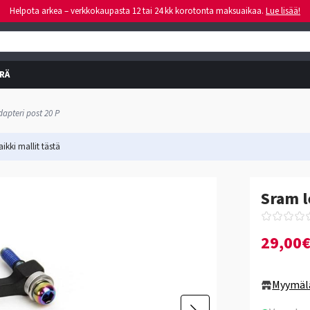
Helpota arkea – verkkokaupasta 12 tai 24 kk korotonta maksuaikaa.
Lue lisää!
RÄ
apteri post 20 P
ikki mallit
tästä
Sram l
29,00
Myymäl