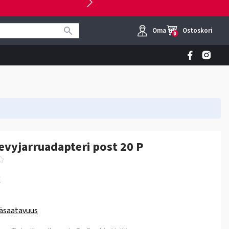
Oma tili
Ostoskori
0
evyjarruadapteri post 20 P
€
äsaatavuus