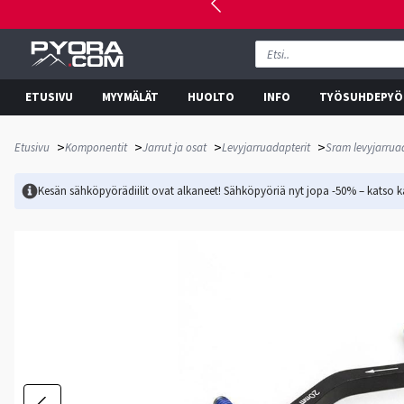
ETUSIVU
MYYMÄLÄT
HUOLTO
INFO
TYÖSUHDEPYÖ
>
>
>
>
Etusivu
Komponentit
Jarrut ja osat
Levyjarruadapterit
Sram levyjarruad
Kesän sähköpyörädiilit ovat alkaneet! Sähköpyöriä nyt jopa -50% – katso ka