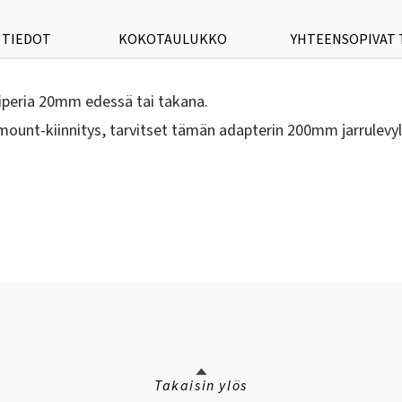
 TIEDOT
KOKOTAULUKKO
YHTEENSOPIVAT
iiperia 20mm edessä tai takana.
ount-kiinnitys, tarvitset tämän adapterin 200mm jarrulevyl
Takaisin ylös