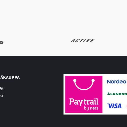
ÄKAUPPA
26
ki