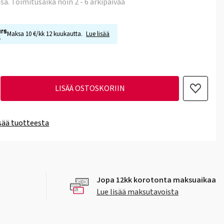
ssa
. Toimitusaika noin 2 - 6 arkipäivää
Maksa 10 €/kk 12 kuukautta.
Lue lisää
LISÄÄ OSTOSKORIIN
isää tuotteesta
Jopa 12kk korotonta maksuaikaa
Lue lisää maksutavoista