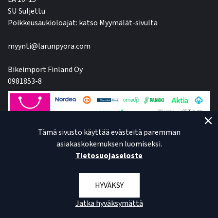
SU Suljettu
Poikkeusaukioloajat: katso Myymälät-sivulta
myynti@larunpyora.com
Bikeimport Finland Oy
0981853-8
Tämä sivusto käyttää evästeitä paremman
asiakaskokemuksen luomiseksi.
Tietosuojaseloste
HYVÄKSY
Jatka hyväksymättä