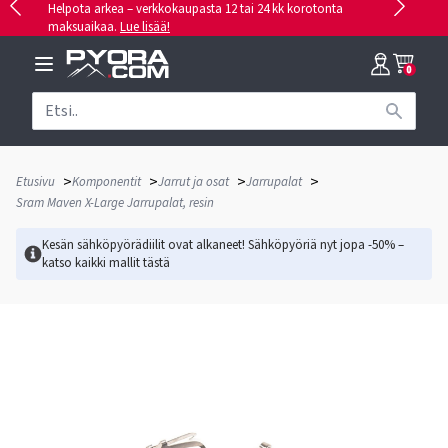
Helpota arkea – verkkokaupasta 12 tai 24 kk korotonta
maksuaikaa.
Lue lisää!
0
>
>
>
>
Etusivu
Komponentit
Jarrut ja osat
Jarrupalat
Sram Maven X-Large Jarrupalat, resin
Kesän sähköpyörädiilit ovat alkaneet! Sähköpyöriä nyt jopa -50% –
katso kaikki mallit
tästä