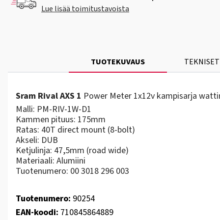
Lue lisää toimitustavoista
TUOTEKUVAUS
TEKNISET
Sram Rival AXS 1
Power Meter 1x12v kampisarja wattimi
Malli: PM-RIV-1W-D1
Kammen pituus: 175mm
Ratas: 40T direct mount (8-bolt)
Akseli: DUB
Ketjulinja: 47,5mm (road wide)
Materiaali: Alumiini
Tuotenumero: 00 3018 296 003
Tuotenumero:
90254
EAN-koodi:
710845864889