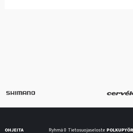
OHJEITA
Ryhmä 0
Tietosuojaseloste
POLKUPYÖR