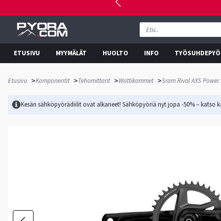
ETUSIVU
MYYMÄLÄT
HUOLTO
INFO
TYÖSUHDEPYÖ
>
>
>
>
Etusivu
Komponentit
Tehomittarit
Wattikammet
Sram Rival AXS Power
Kesän sähköpyörädiilit ovat alkaneet! Sähköpyöriä nyt jopa -50% – katso ka