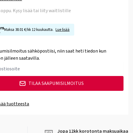
 loppu
. Kysy lisää tai liity waitlistille
Maksa 38.01 €/kk 12 kuukautta.
Lue lisää
umisilmoitus sähköpostiisi, niin saat heti tiedon kun
n jälleen saatavilla.
TILAA SAAPUMISILMOITUS
isää tuotteesta
Jopa 12kk korotonta maksuaikaa