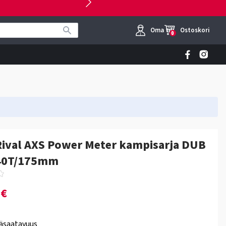
Oma tili
Ostoskori
0
ival AXS Power Meter kampisarja DUB
40T/175mm
0€
äsaatavuus