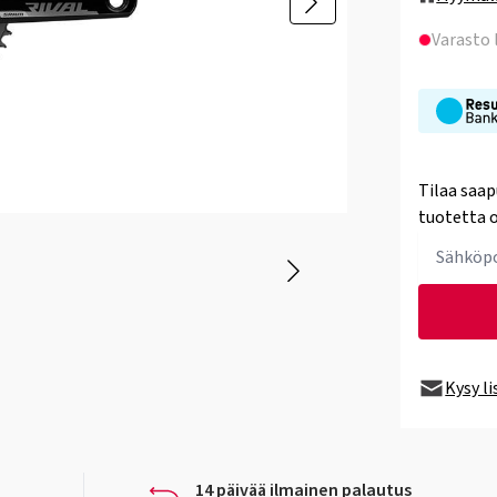
Varasto
Tilaa saap
tuotetta o
Kysy l
14 päivää ilmainen palautus