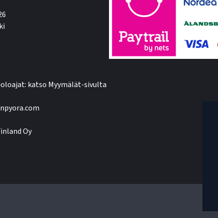
26
ki
oloajat: katso Myymälät-sivulta
npyora.com
inland Oy