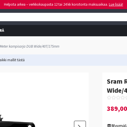
Helpota arkea – verkkokaupasta 12 tai 24 kk korotonta maksuaikaa.
Lue lisää!
RÄ
 Meter kampisarja DUB Wide/40T/175mm
ikki mallit
tästä
Sram R
Wide/
389,0
Myymäl