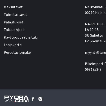
Maksutavat
Melkonkatu 
00210 Helsin
Toimitustavat
Palautukset
MA-PE 10-18
Takuuohjeet
LA 10-15
SU Suljettu
Käyttöoppaat ja tuki
Poikkeusauki
Lahjakortti
Peruutuslomake
myynti@laru
Bikeimport F
0981853-8