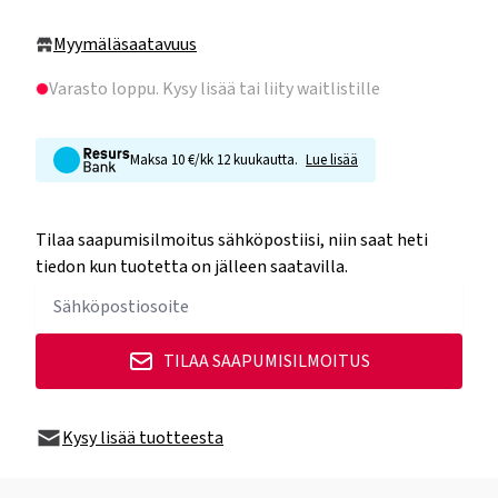
Myymäläsaatavuus
Varasto loppu
. Kysy lisää tai liity waitlistille
Maksa 10 €/kk 12 kuukautta.
Lue lisää
Tilaa saapumisilmoitus sähköpostiisi, niin saat heti
tiedon kun tuotetta on jälleen saatavilla.
TILAA SAAPUMISILMOITUS
Kysy lisää tuotteesta