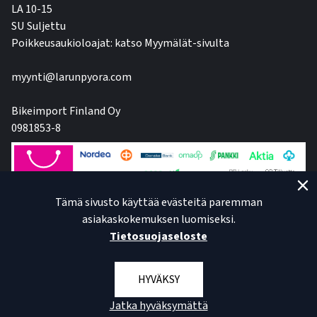
LA 10-15
SU Suljettu
Poikkeusaukioloajat: katso Myymälät-sivulta
myynti@larunpyora.com
Bikeimport Finland Oy
0981853-8
Tämä sivusto käyttää evästeitä paremman
asiakaskokemuksen luomiseksi.
Tietosuojaseloste
HYVÄKSY
Jatka hyväksymättä