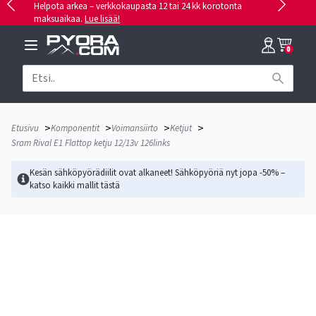
Helpota arkea – verkkokaupasta 12 tai 24 kk korotonta
maksuaikaa.
Lue lisää!
0
>
>
>
>
Etusivu
Komponentit
Voimansiirto
Ketjut
Sram Rival E1 Flattop ketju 12/13v 126links
Kesän sähköpyörädiilit ovat alkaneet! Sähköpyöriä nyt jopa -50% –
katso kaikki mallit
tästä