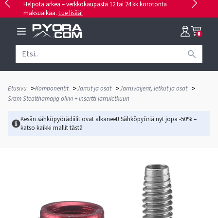
Helpota arkea – verkkokaupasta 12 tai 24 kk korotonta
maksuaikaa.
Lue lisää!
0
>
>
>
>
Etusivu
Komponentit
Jarrut ja osat
Jarruvaijerit, letkut ja osat
Sram Stealthamajig oliivi + insertti jarruletkuun
Kesän sähköpyörädiilit ovat alkaneet! Sähköpyöriä nyt jopa -50% –
katso kaikki mallit
tästä