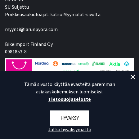
SU Suljettu
Poikkeusaukioloajat: katso Myymälät-sivulta
myynti@larunpyora.com
Bikeimport Finland Oy
0981853-8
Tämä sivusto käyttää evästeitä paremman
asiakaskokemuksen luomiseksi.
Tietosuojaseloste
HYVÄKSY
Jatka hyväksymättä