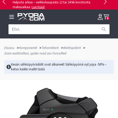
Helpota arkea – verkkokaupasta 12 tai 24 kk korotonta
maksuaikaa.
Lue lisää!
0
>
>
>
>
Etusivu
Komponentit
Tehomittarit
Wattispiderit
Sram wattimittari, spider road axs Force/Red
Kesän sähköpyörädiilit ovat alkaneet! Sähköpyöriä nyt jopa -50% –
katso kaikki mallit
tästä