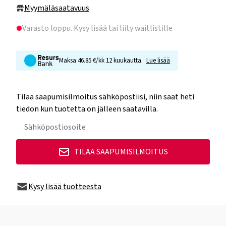
Myymäläsaatavuus
Varasto loppu
. Kysy lisää tai liity waitlistille
Maksa 46.85 €/kk 12 kuukautta.
Lue lisää
Tilaa saapumisilmoitus sähköpostiisi, niin saat heti
tiedon kun tuotetta on jälleen saatavilla.
TILAA SAAPUMISILMOITUS
Kysy lisää tuotteesta