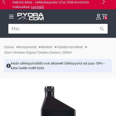
Helpota arkea – verkkokaupasta 12 tai 24 kk korotonta
maksuaikaa.
Lue lisää!
0
>
>
>
>
Etusivu
Komponentit
Renkaat
Tubeless-tarvikkeet
Stan's Notubes Original Tubeless Sealant, 1000ml
Kesän sähköpyörädiilit ovat alkaneet! Sähköpyöriä nyt jopa -50% –
katso kaikki mallit
tästä