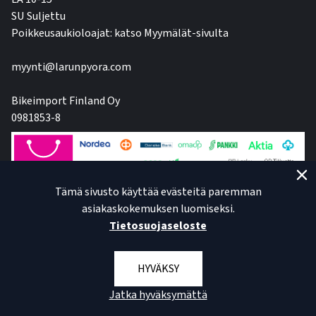
SU Suljettu
Poikkeusaukioloajat: katso Myymälät-sivulta
myynti@larunpyora.com
Bikeimport Finland Oy
0981853-8
Tämä sivusto käyttää evästeitä paremman
asiakaskokemuksen luomiseksi.
Tietosuojaseloste
HYVÄKSY
Jatka hyväksymättä