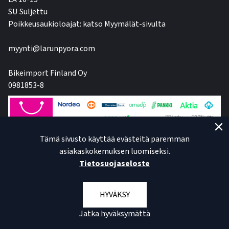
SU Suljettu
Poikkeusaukioloajat: katso Myymälät-sivulta
myynti@larunpyora.com
Bikeimport Finland Oy
0981853-8
Tämä sivusto käyttää evästeitä paremman
asiakaskokemuksen luomiseksi.
Tietosuojaseloste
HYVÄKSY
Jatka hyväksymättä