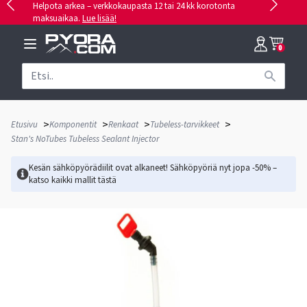
Helpota arkea – verkkokaupasta 12 tai 24 kk korotonta
maksuaikaa.
Lue lisää!
0
>
>
>
>
Etusivu
Komponentit
Renkaat
Tubeless-tarvikkeet
Stan's NoTubes Tubeless Sealant Injector
Kesän sähköpyörädiilit ovat alkaneet! Sähköpyöriä nyt jopa -50% –
katso kaikki mallit
tästä