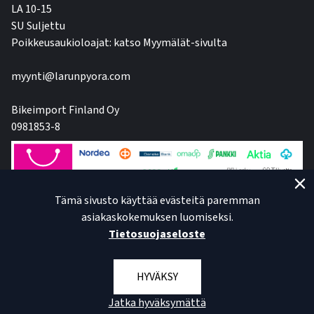
LA 10-15
SU Suljettu
Poikkeusaukioloajat: katso Myymälät-sivulta
myynti@larunpyora.com
Bikeimport Finland Oy
0981853-8
Tämä sivusto käyttää evästeitä paremman
asiakaskokemuksen luomiseksi.
Tietosuojaseloste
HYVÄKSY
Jatka hyväksymättä