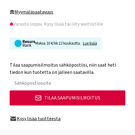
Myymäläsaatavuus
Varasto loppu
. Kysy lisää tai liity waitlistille
Maksa 10 €/kk 12 kuukautta.
Lue lisää
Tilaa saapumisilmoitus sähköpostiisi, niin saat heti
tiedon kun tuotetta on jälleen saatavilla.
TILAA SAAPUMISILMOITUS
Kysy lisää tuotteesta