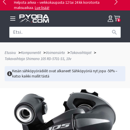
Helpota arkea – verkkokaupasta 12 tai 24 kk korotonta
maksuaikaa.
Lue lisää!
0
>
>
>
>
Etusivu
Komponentit
Voimansiirto
Takavaihtajat
Takavaihtaja Shimano 105 RD-5701-SS, 10v
Kesän sähköpyörädiilit ovat alkaneet! Sähköpyöriä nyt jopa -50% –
katso kaikki mallit
tästä