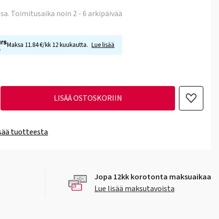
ssa
. Toimitusaika noin 2 - 6 arkipäivää
Maksa 11.84 €/kk 12 kuukautta.
Lue lisää
LISÄÄ OSTOSKORIIN
isää tuotteesta
Jopa 12kk korotonta maksuaikaa
Lue lisää maksutavoista