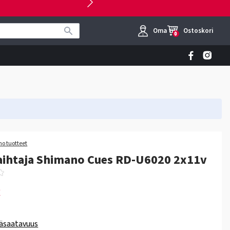
Oma tili
Ostoskori
0
o tuotteet
aihtaja Shimano Cues RD-U6020 2x11v
€
äsaatavuus