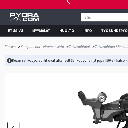
ETUSIVU
MYYMÄLÄT
HUOLTO
INFO
TYÖSUHDEPYÖ
>
>
>
>
Etusivu
Komponentit
Voimansiirto
Takavaihtajat
Takavaihtaja Shiman
Kesän sähköpyörädiilit ovat alkaneet! Sähköpyöriä nyt jopa -50% – katso ka