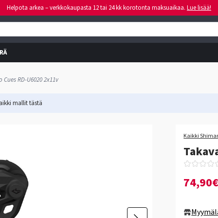
Helpota arkea – verkkokaupasta 12 tai 24 kk korotonta maksuaikaa.
Lue lisää!
RÄ
o Cues RD-U6020 2x11v
ikki mallit
tästä
Kaikki Shiman
Takav
74,90
Myymäl