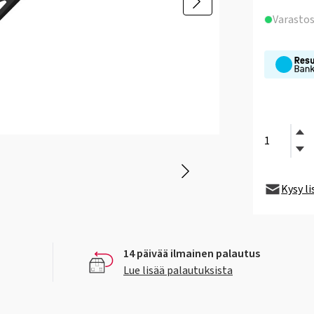
Varasto
Kysy l
14 päivää ilmainen palautus
Lue lisää palautuksista