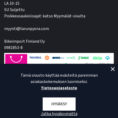
LA 10-15
SU Suljettu
Poikkeusaukioloajat: katso Myymälät-sivulta
myynti@larunpyora.com
Bikeimport Finland Oy
0981853-8
Tämä sivusto käyttää evästeitä paremman
asiakaskokemuksen luomiseksi.
Tietosuojaseloste
HYVÄKSY
Jatka hyväksymättä