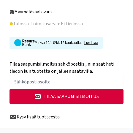
Myymäläsaatavuus
Tulossa
. Toimitusarvio: Ei tiedossa
Maksa 10.1 €/kk 12 kuukautta.
Lue lisää
Tilaa saapumisilmoitus sähköpostiisi, niin saat heti
tiedon kun tuotetta on jälleen saatavilla.
TILAA SAAPUMISILMOITUS
Kysy lisää tuotteesta