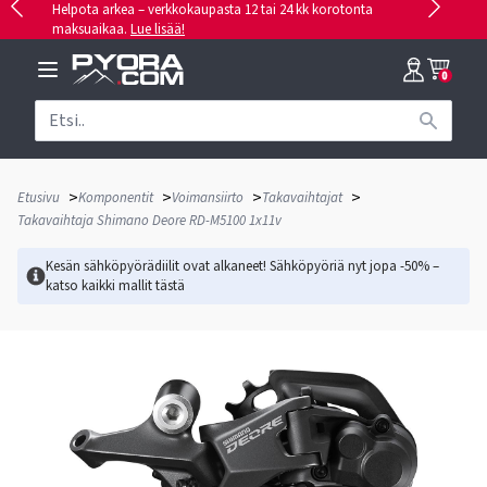
Helpota arkea – verkkokaupasta 12 tai 24 kk korotonta
maksuaikaa.
Lue lisää!
0
>
>
>
>
Etusivu
Komponentit
Voimansiirto
Takavaihtajat
Takavaihtaja Shimano Deore RD-M5100 1x11v
Kesän sähköpyörädiilit ovat alkaneet! Sähköpyöriä nyt jopa -50% –
katso kaikki mallit
tästä