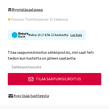
Myymäläsaatavuus
Tulossa
. Toimitusarvio: Ei tiedossa
Maksa 10.17 €/kk 12 kuukautta.
Lue lisää
Tilaa saapumisilmoitus sähköpostiisi, niin saat heti
tiedon kun tuotetta on jälleen saatavilla.
TILAA SAAPUMISILMOITUS
Kysy lisää tuotteesta