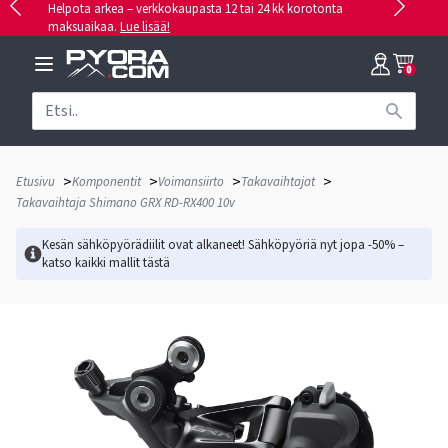
Helpota arkea – verkkokaupasta 12 tai 24 kk korotonta
maksuaikaa.
Lue lisää!
0
>
>
>
>
Etusivu
Komponentit
Voimansiirto
Takavaihtajat
Takavaihtaja Shimano GRX RD-RX400 10v
Kesän sähköpyörädiilit ovat alkaneet! Sähköpyöriä nyt jopa -50% –
katso kaikki mallit
tästä