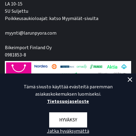
LA 10-15
SU Suljettu
Poikkeusaukioloajat: katso Myymälät-sivulta
myynti@larunpyora.com
Bikeimport Finland Oy
0981853-8
Tämä sivusto käyttää evästeitä paremman
asiakaskokemuksen luomiseksi.
Tietosuojaseloste
HYVÄKSY
Jatka hyväksymättä