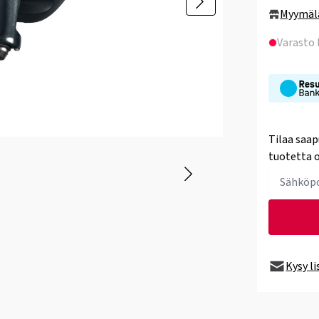
Myymäl
Varasto
Tilaa saap
tuotetta o
Kysy l