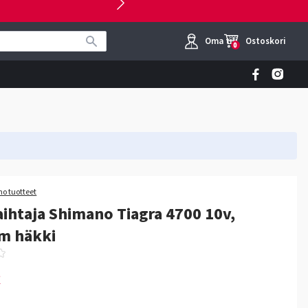
Oma tili
Ostoskori
0
o tuotteet
ihtaja Shimano Tiagra 4700 10v,
m häkki
€