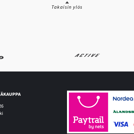
Takaisin ylös
ÄKAUPPA
26
ki