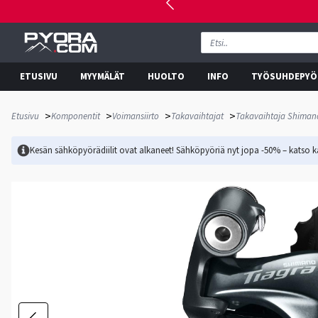
ETUSIVU
MYYMÄLÄT
HUOLTO
INFO
TYÖSUHDEPYÖ
>
>
>
>
Etusivu
Komponentit
Voimansiirto
Takavaihtajat
Takavaihtaja Shimano
Kesän sähköpyörädiilit ovat alkaneet! Sähköpyöriä nyt jopa -50% – katso ka