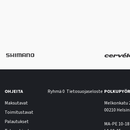
OHJEITA
Ryhmä 0
Tietosuojaseloste
POLKUPYÖR
Maksutavat
Melkonkatu 
00210 Helsin
Toimitustavat
Palautukset
MA-PE 10-18