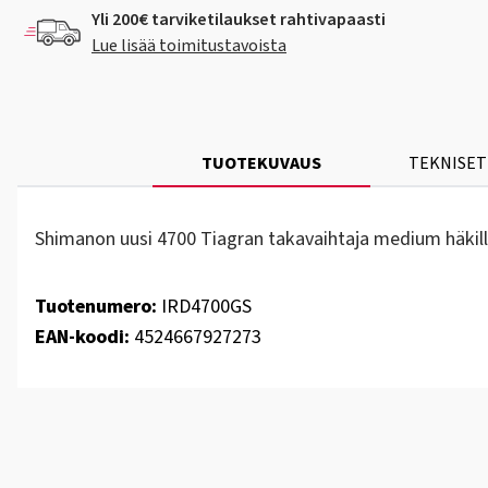
Yli 200€ tarviketilaukset rahtivapaasti
Lue lisää toimitustavoista
TUOTEKUVAUS
TEKNISET
Shimanon uusi 4700 Tiagran takavaihtaja medium häkillä
Tuotenumero:
IRD4700GS
EAN-koodi:
4524667927273