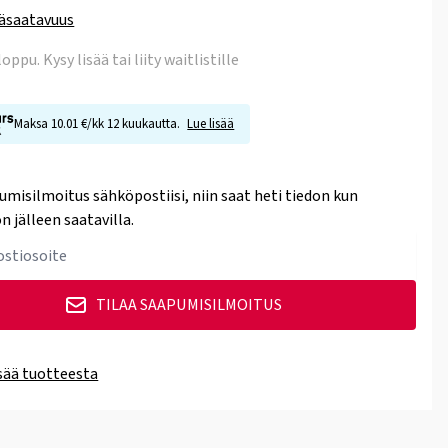
äsaatavuus
 loppu
. Kysy lisää tai liity waitlistille
Maksa 10.01 €/kk 12 kuukautta.
Lue lisää
umisilmoitus sähköpostiisi, niin saat heti tiedon kun
n jälleen saatavilla.
TILAA SAAPUMISILMOITUS
isää tuotteesta