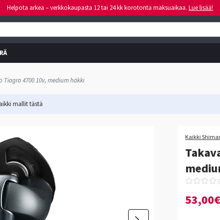
Helpota arkea – verkkokaupasta 12 tai 24 kk korotonta maksuaikaa.
Lue lisää!
RÄ
 Tiagra 4700 10v, medium häkki
ikki mallit
tästä
Kaikki Shiman
Takava
mediu
53,00