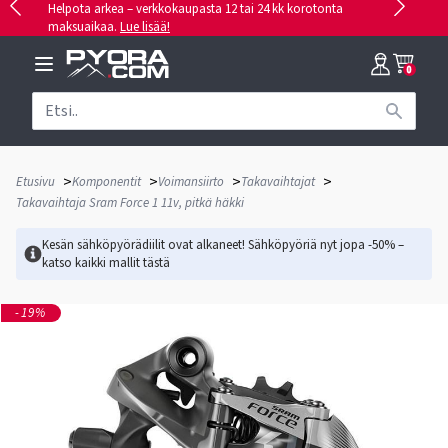
Helpota arkea – verkkokaupasta 12 tai 24 kk korotonta
maksuaikaa.
Lue lisää!
0
>
>
>
>
Etusivu
Komponentit
Voimansiirto
Takavaihtajat
Takavaihtaja Sram Force 1 11v, pitkä häkki
Kesän sähköpyörädiilit ovat alkaneet! Sähköpyöriä nyt jopa -50% –
katso kaikki mallit
tästä
-19%