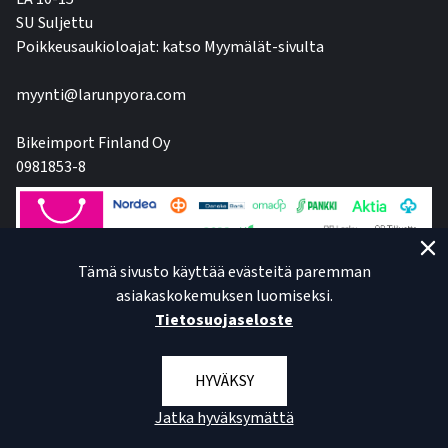
SU Suljettu
Poikkeusaukioloajat: katso Myymälät-sivulta
myynti@larunpyora.com
Bikeimport Finland Oy
0981853-8
Tämä sivusto käyttää evästeitä paremman
asiakaskokemuksen luomiseksi.
Tietosuojaseloste
HYVÄKSY
Jatka hyväksymättä