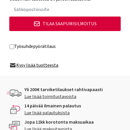
TILAA SAAPUMISILMOITUS
Työsuhdepyörätilaus
Kysy lisää tuotteesta
Yli 200€ tarviketilaukset rahtivapaasti
Lue lisää toimitustavoista
14 päivää ilmainen palautus
Lue lisää palautuksista
Jopa 12kk korotonta maksuaikaa
Lue lisää maksutavoista