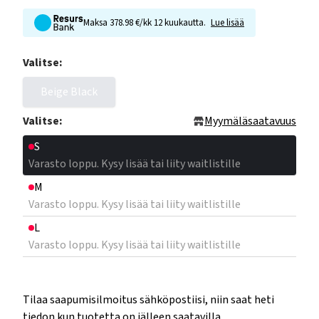
Maksa 378.98 €/kk 12 kuukautta.
Lue lisää
Valitse:
Beige Black
Valitse:
Myymäläsaatavuus
S
Varasto loppu. Kysy lisää tai liity waitlistille
M
Varasto loppu. Kysy lisää tai liity waitlistille
L
Varasto loppu. Kysy lisää tai liity waitlistille
Tilaa saapumisilmoitus sähköpostiisi, niin saat heti
tiedon kun tuotetta on jälleen saatavilla.