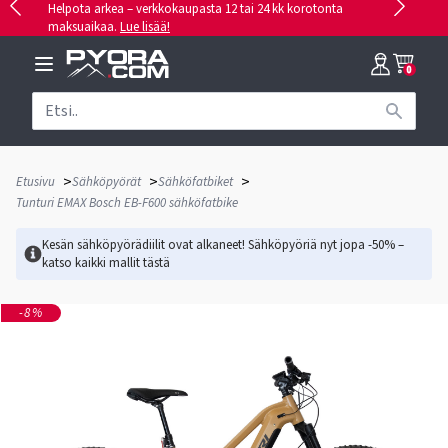
Helpota arkea – verkkokaupasta 12 tai 24 kk korotonta
maksuaikaa.
Lue lisää!
0
>
>
>
Etusivu
Sähköpyörät
Sähköfatbiket
Tunturi EMAX Bosch EB-F600 sähköfatbike
Kesän sähköpyörädiilit ovat alkaneet! Sähköpyöriä nyt jopa -50% –
katso kaikki mallit
tästä
-8%