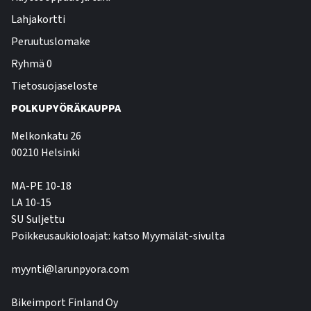
Lahjakortti
Peruutuslomake
Ryhmä 0
Tietosuojaseloste
POLKUPYÖRÄKAUPPA
Melkonkatu 26
00210 Helsinki
MA-PE 10-18
LA 10-15
SU Suljettu
Poikkeusaukioloajat: katso Myymälät-sivulta
myynti@larunpyora.com
Bikeimport Finland Oy