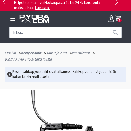
Helpota arkea – verkkokaupasta 12 tai 24 kk korotonta
maksuaikaa.
Lue lisää!
0
>
>
>
>
Etusivu
Komponentit
Jarrut ja osat
Vannejarrut
V-jarru Alivio T4000 taka Musta
Kesän sähköpyörädiilit ovat alkaneet! Sähköpyöriä nyt jopa -50% –
katso kaikki mallit
tästä