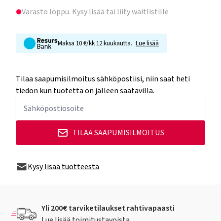
Varasto loppu
. Kysy lisää tai liity waitlistille
Maksa 10 €/kk 12 kuukautta.
Lue lisää
Tilaa saapumisilmoitus sähköpostiisi, niin saat heti
tiedon kun tuotetta on jälleen saatavilla.
TILAA SAAPUMISILMOITUS
Kysy lisää tuotteesta
Yli 200€ tarviketilaukset rahtivapaasti
Lue lisää toimitustavoista