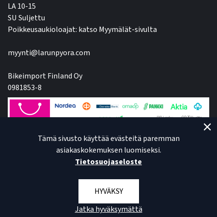
LA 10-15
SU Suljettu
Poikkeusaukioloajat: katso Myymälät-sivulta
myynti@larunpyora.com
Bikeimport Finland Oy
0981853-8
Tämä sivusto käyttää evästeitä paremman
asiakaskokemuksen luomiseksi.
Tietosuojaseloste
HYVÄKSY
Jatka hyväksymättä