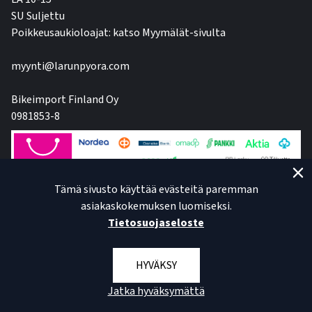
SU Suljettu
Poikkeusaukioloajat: katso Myymälät-sivulta
myynti@larunpyora.com
Bikeimport Finland Oy
0981853-8
Tämä sivusto käyttää evästeitä paremman
asiakaskokemuksen luomiseksi.
Tietosuojaseloste
HYVÄKSY
Jatka hyväksymättä