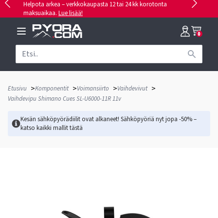
Helpota arkea – verkkokaupasta 12 tai 24 kk korotonta
maksuaikaa.
Lue lisää!
0
>
>
>
>
Etusivu
Komponentit
Voimansiirto
Vaihdevivut
Vaihdevipu Shimano Cues SL-U6000-11R 11v
Kesän sähköpyörädiilit ovat alkaneet! Sähköpyöriä nyt jopa -50% –
katso kaikki mallit
tästä