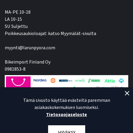
MA-PE 10-18
LA 10-15
SU Suljettu
Poikkeusaukioloajat: katso Myymälät-sivulta
myynti@larunpyora.com
Bikeimport Finland Oy
0981853-8
Tämä sivusto käyttää evästeitä paremman
asiakaskokemuksen luomiseksi.
Tietosuojaseloste
HYVÄKSY