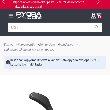
Helpota arkea – verkkokaupasta 12 tai 24 kk korotonta
maksuaikaa.
Lue lisää!
0
>
>
>
>
Etusivu
Komponentit
Voimansiirto
Vaihdevivut
Vaihdevipu Shimano SLX SL-M7100 12v
Kesän sähköpyörädiilit ovat alkaneet! Sähköpyöriä nyt jopa -50% –
katso kaikki mallit
tästä