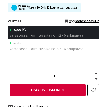
Maksa 10 €/kk 12 kuukautta.
Lue lisää
Valitse:
Myymäläsaatavuus
I-spec EV
Varastossa. Toimitusaika noin 2 - 6 arkipäivää
panta
Varastossa. Toimitusaika noin 2 - 6 arkipäivää
LISÄÄ OSTOSKORIIN
Kysy lisää tuotteesta