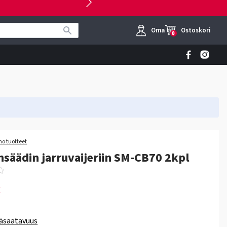
Oma tili
Ostoskori
0
o tuotteet
insäädin jarruvaijeriin SM-CB70 2kpl
€
äsaatavuus