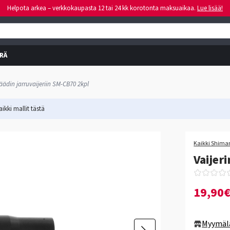
Helpota arkea – verkkokaupasta 12 tai 24 kk korotonta maksuaikaa.
Lue lisää!
RÄ
säädin jarruvaijeriin SM-CB70 2kpl
ikki mallit
tästä
Kaikki Shiman
Vaijer
19,90
Myymäl