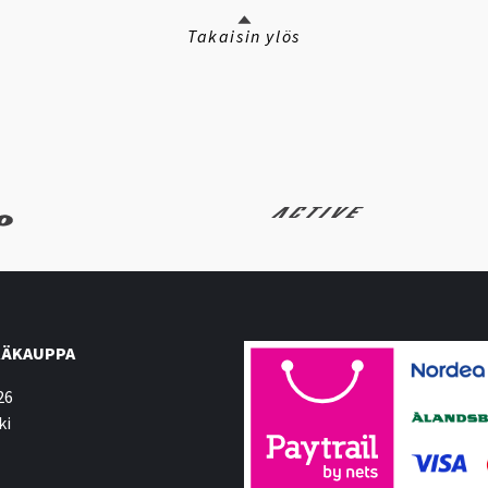
Takaisin ylös
ÄKAUPPA
26
ki