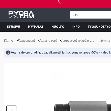
ETUSIVU
MYYMÄLÄT
HUOLTO
INFO
TYÖSUHDEPYÖ
>
>
>
>
Etusivu
Komponentit
Jarrut ja osat
Jarruvaijerit, letkut ja osat
Vaijerin
Kesän sähköpyörädiilit ovat alkaneet! Sähköpyöriä nyt jopa -50% – katso ka