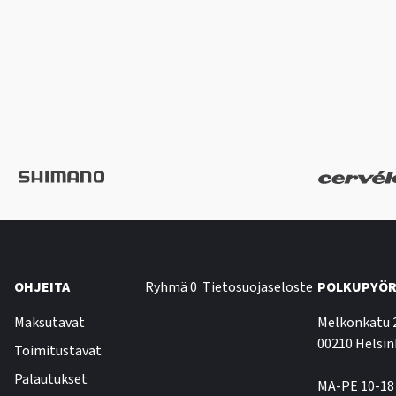
OHJEITA
Ryhmä 0
Tietosuojaseloste
POLKUPYÖR
Maksutavat
Melkonkatu 
00210 Helsin
Toimitustavat
Palautukset
MA-PE 10-18