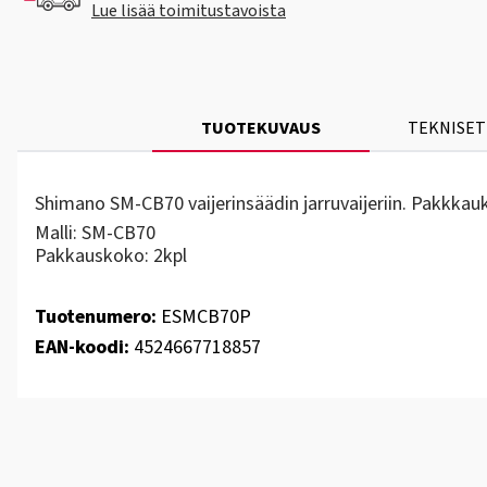
Lue lisää toimitustavoista
TUOTEKUVAUS
TEKNISET
Shimano SM-CB70 vaijerinsäädin jarruvaijeriin. Pakkkau
Malli: SM-CB70
Pakkauskoko: 2kpl
Tuotenumero:
ESMCB70P
EAN-koodi:
4524667718857