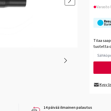
Varasto
Tilaa saap
tuotetta o
Kysy l
14 päivää ilmainen palautus