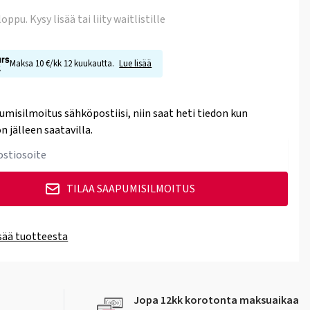
 loppu
. Kysy lisää tai liity waitlistille
Maksa 10 €/kk 12 kuukautta.
Lue lisää
umisilmoitus sähköpostiisi, niin saat heti tiedon kun
n jälleen saatavilla.
TILAA SAAPUMISILMOITUS
isää tuotteesta
Jopa 12kk korotonta maksuaikaa