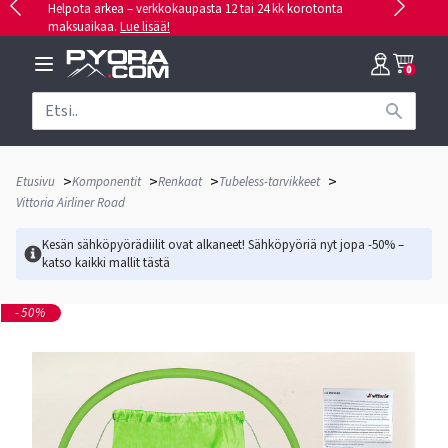
Helpota arkea – verkkokaupasta 12 tai 24 kk korotonta
maksuaikaa.
Lue lisää!
0
>
>
>
>
Etusivu
Komponentit
Renkaat
Tubeless-tarvikkeet
Vittoria Airliner Road
Kesän sähköpyörädiilit ovat alkaneet! Sähköpyöriä nyt jopa -50% –
katso kaikki mallit
tästä
-50%