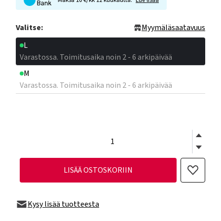
Maksa 10 €/kk 12 kuukautta.
Lue lisää
Valitse:
Myymäläsaatavuus
L
Varastossa. Toimitusaika noin 2 - 6 arkipäivää
M
Varastossa. Toimitusaika noin 2 - 6 arkipäivää
LISÄÄ OSTOSKORIIN
Kysy lisää tuotteesta