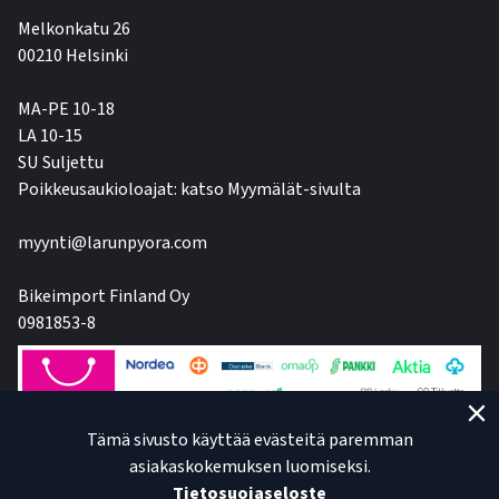
Melkonkatu 26
00210 Helsinki
MA-PE 10-18
LA 10-15
SU Suljettu
Poikkeusaukioloajat: katso Myymälät-sivulta
myynti@larunpyora.com
Bikeimport Finland Oy
0981853-8
Tämä sivusto käyttää evästeitä paremman
asiakaskokemuksen luomiseksi.
Tietosuojaseloste