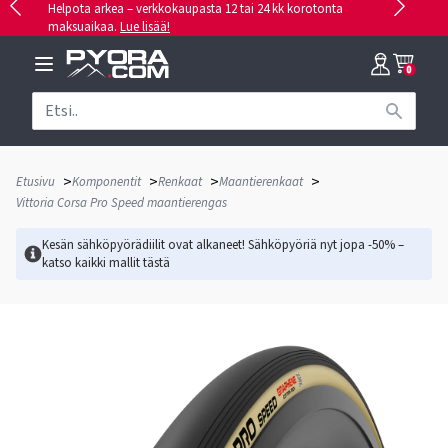
Helpota arkea – verkkokaupasta 12 tai 24 kk korotonta
maksuaikaa.
Lue lisää!
0
>
>
>
>
Etusivu
Komponentit
Renkaat
Maantierenkaat
Vittoria Corsa Pro Speed maantierengas
Kesän sähköpyörädiilit ovat alkaneet! Sähköpyöriä nyt jopa -50% –
katso kaikki mallit
tästä