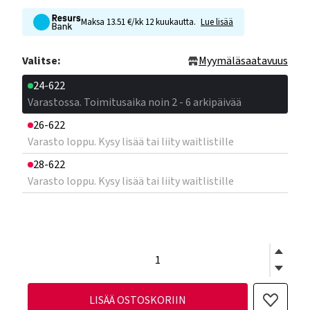
Maksa 13.51 €/kk 12 kuukautta.
Lue lisää
Valitse:
Myymäläsaatavuus
24-622
Varastossa. Toimitusaika noin 2 - 6 arkipäivää
26-622
Varasto loppu. Kysy lisää tai liity waitlistille
28-622
Varasto loppu. Kysy lisää tai liity waitlistille
LISÄÄ OSTOSKORIIN