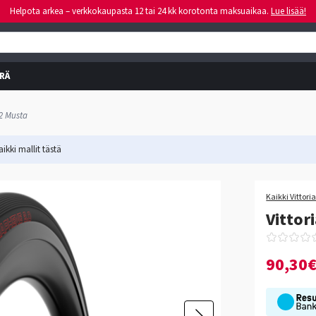
Helpota arkea – verkkokaupasta 12 tai 24 kk korotonta maksuaikaa.
Lue lisää!
RÄ
G2 Musta
ikki mallit
tästä
-35%
Kaikki Vittori
Vittor
90,30