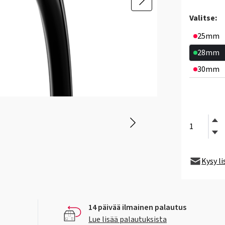
Valitse:
25mm
28mm
30mm
Kysy l
14 päivää ilmainen palautus
Lue lisää palautuksista