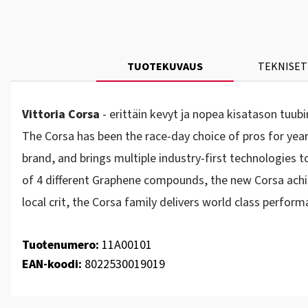
TUOTEKUVAUS
TEKNISET
Vittoria Corsa
- erittäin kevyt ja nopea kisatason tuub
The Corsa has been the race-day choice of pros for yea
brand, and brings multiple industry-first technologies 
of 4 different Graphene compounds, the new Corsa achiev
local crit, the Corsa family delivers world class perform
Tuotenumero:
11A00101
EAN-koodi:
8022530019019