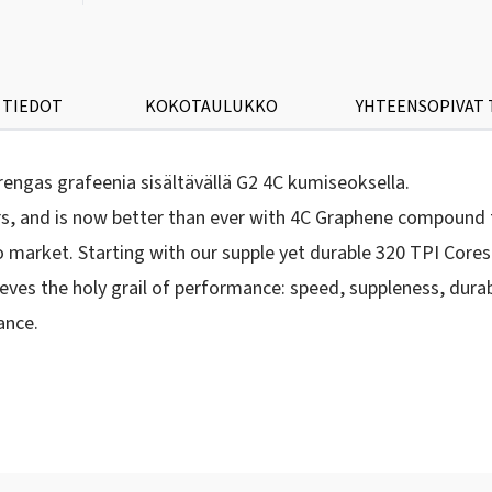
 TIEDOT
KOKOTAULUKKO
YHTEENSOPIVAT
irengas grafeenia sisältävällä G2 4C kumiseoksella.
rs, and is now better than ever with 4C Graphene compound t
to market. Starting with our supple yet durable 320 TPI Core
es the holy grail of performance: speed, suppleness, durabili
ance.