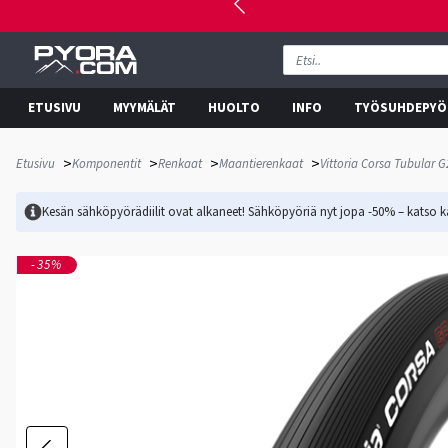
ETUSIVU
MYYMÄLÄT
HUOLTO
INFO
TYÖSUHDEPYÖ
>
>
>
>
Etusivu
Komponentit
Renkaat
Maantierenkaat
Vittoria Corsa Tubular 
Kesän sähköpyörädiilit ovat alkaneet! Sähköpyöriä nyt jopa -50% – katso ka
-35%