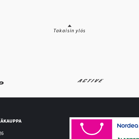
Takaisin ylös
ÄKAUPPA
26