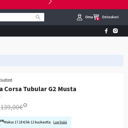
Oma tili
Ostoskori
0
a tuotteet
ia Corsa Tubular G2 Musta
€
139,00€
Maksa 17.18 €/kk 12 kuukautta.
Lue lisää