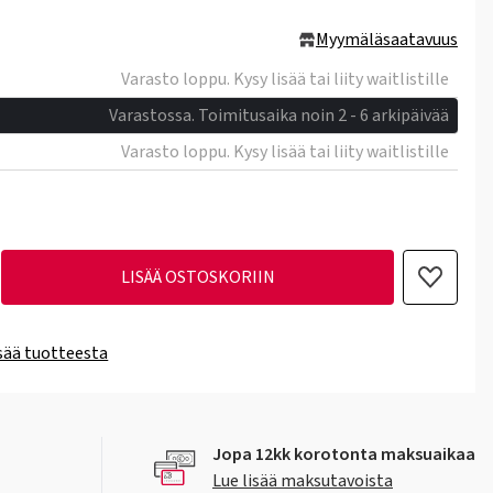
Myymäläsaatavuus
Varasto loppu. Kysy lisää tai liity waitlistille
Varastossa. Toimitusaika noin 2 - 6 arkipäivää
Varasto loppu. Kysy lisää tai liity waitlistille
LISÄÄ OSTOSKORIIN
isää tuotteesta
Jopa 12kk korotonta maksuaikaa
Lue lisää maksutavoista