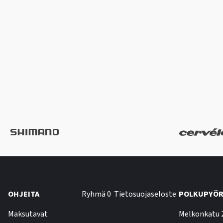
OHJEITA
Ryhmä 0
Tietosuojaseloste
POLKUPYÖR
Maksutavat
Melkonkatu 