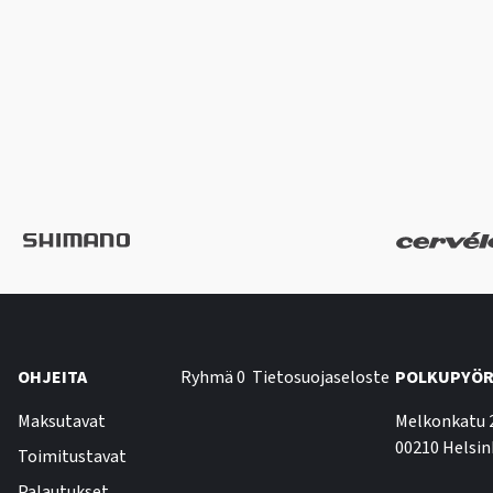
OHJEITA
Ryhmä 0
Tietosuojaseloste
POLKUPYÖR
Maksutavat
Melkonkatu 
00210 Helsin
Toimitustavat
Palautukset