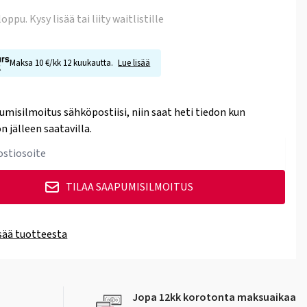
 loppu
. Kysy lisää tai liity waitlistille
Maksa 10 €/kk 12 kuukautta.
Lue lisää
umisilmoitus sähköpostiisi, niin saat heti tiedon kun
n jälleen saatavilla.
TILAA SAAPUMISILMOITUS
isää tuotteesta
Jopa 12kk korotonta maksuaikaa