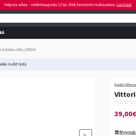
Helpota arkea – verkkokaupasta 12 tai 24 kk korotonta maksuaikaa.
Lue lisää!
RÄ
ex tubeless-litku 1000ml
ikki mallit
tästä
Kaikki Vittori
Vittor
39,00
Myymäl