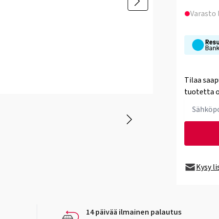
Varasto
Tilaa saap
tuotetta o
Kysy l
14 päivää ilmainen palautus