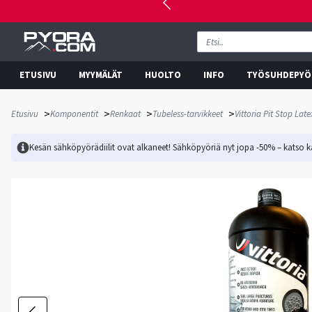
ETUSIVU
MYYMÄLÄT
HUOLTO
INFO
TYÖSUHDEPYÖ
>
>
>
>
Etusivu
Komponentit
Renkaat
Tubeless-tarvikkeet
Vittoria Pit Stop Lat
Kesän sähköpyörädiilit ovat alkaneet! Sähköpyöriä nyt jopa -50% – katso ka