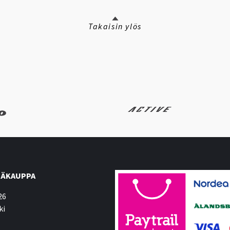
Takaisin ylös
ÄKAUPPA
26
ki