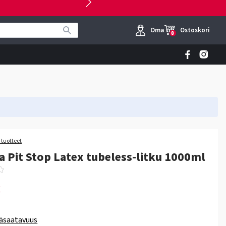
Oma tili
Ostoskori
0
a tuotteet
ia Pit Stop Latex tubeless-litku 1000ml
€
äsaatavuus