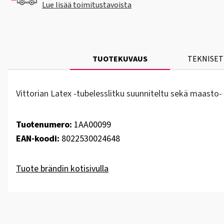
Lue lisää toimitustavoista
TUOTEKUVAUS
TEKNISET
Vittorian Latex -tubelesslitku suunniteltu sekä maasto-
Tuotenumero:
1AA00099
EAN-koodi:
8022530024648
Tuote brändin kotisivulla