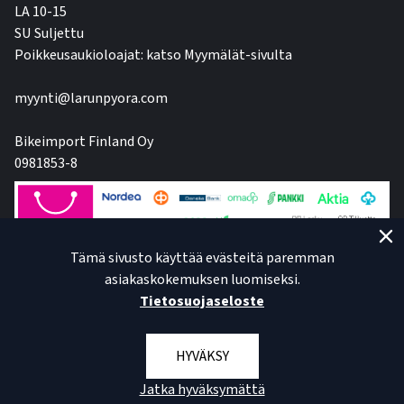
LA 10-15
SU Suljettu
Poikkeusaukioloajat: katso Myymälät-sivulta
myynti@larunpyora.com
Bikeimport Finland Oy
0981853-8
Tämä sivusto käyttää evästeitä paremman
asiakaskokemuksen luomiseksi.
Tietosuojaseloste
HYVÄKSY
Jatka hyväksymättä