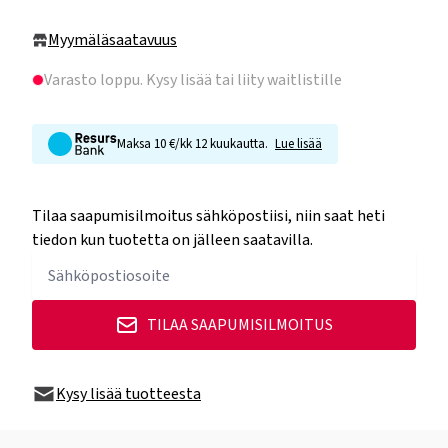
Myymäläsaatavuus
Varasto loppu
. Kysy lisää tai liity waitlistille
Maksa 10 €/kk 12 kuukautta.
Lue lisää
Tilaa saapumisilmoitus sähköpostiisi, niin saat heti
tiedon kun tuotetta on jälleen saatavilla.
TILAA SAAPUMISILMOITUS
Kysy lisää tuotteesta