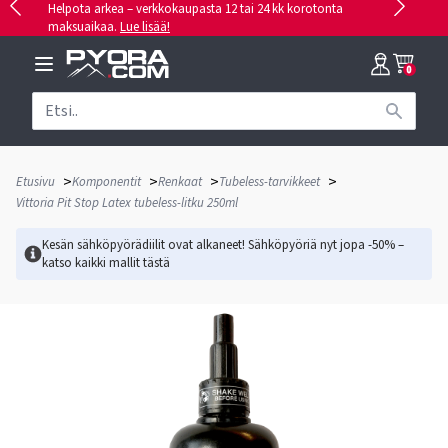
Helpota arkea – verkkokaupasta 12 tai 24 kk korotonta
maksuaikaa.
Lue lisää!
0
>
>
>
>
Etusivu
Komponentit
Renkaat
Tubeless-tarvikkeet
Vittoria Pit Stop Latex tubeless-litku 250ml
Kesän sähköpyörädiilit ovat alkaneet! Sähköpyöriä nyt jopa -50% –
katso kaikki mallit
tästä