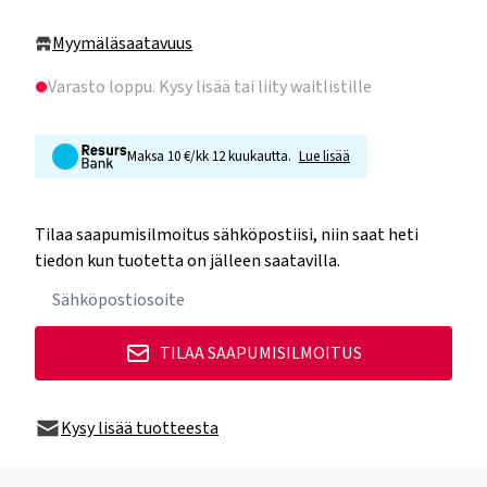
Myymäläsaatavuus
Varasto loppu
. Kysy lisää tai liity waitlistille
Maksa 10 €/kk 12 kuukautta.
Lue lisää
Tilaa saapumisilmoitus sähköpostiisi, niin saat heti
tiedon kun tuotetta on jälleen saatavilla.
TILAA SAAPUMISILMOITUS
Kysy lisää tuotteesta