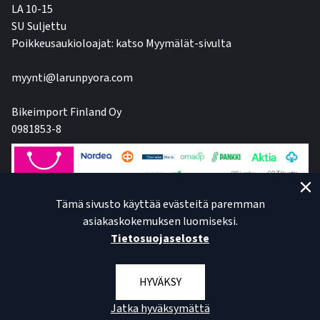
LA 10-15
SU Suljettu
Poikkeusaukioloajat: katso Myymälät-sivulta
myynti@larunpyora.com
Bikeimport Finland Oy
0981853-8
Tämä sivusto käyttää evästeitä paremman
asiakaskokemuksen luomiseksi.
Tietosuojaseloste
HYVÄKSY
Jatka hyväksymättä