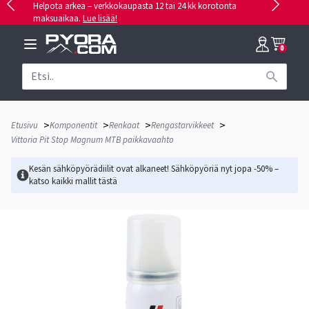
Helpota arkea – verkkokaupasta 12 tai 24 kk korotonta
maksuaikaa.
Lue lisää!
0
>
>
>
>
Etusivu
Komponentit
Renkaat
Rengastarvikkeet
Vittoria Pit Stop Magnum MTB paikkavaahto
Kesän sähköpyörädiilit ovat alkaneet! Sähköpyöriä nyt jopa -50% –
katso kaikki mallit
tästä