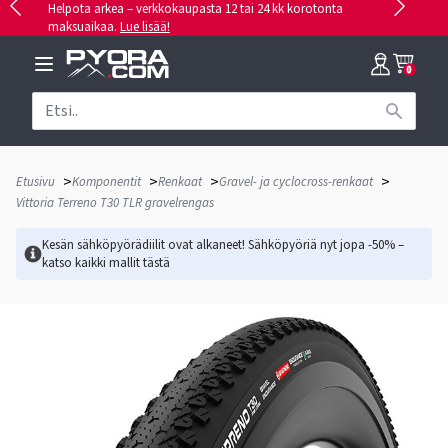
Helpota arkea – verkkokaupasta 12 tai 24 kk korotonta
maksuaikaa.
Lue lisää!
0
>
>
>
>
Etusivu
Komponentit
Renkaat
Gravel- ja cyclocross-renkaat
Vittoria Terreno T30 TLR gravelrengas
Kesän sähköpyörädiilit ovat alkaneet! Sähköpyöriä nyt jopa -50% –
katso kaikki mallit
tästä