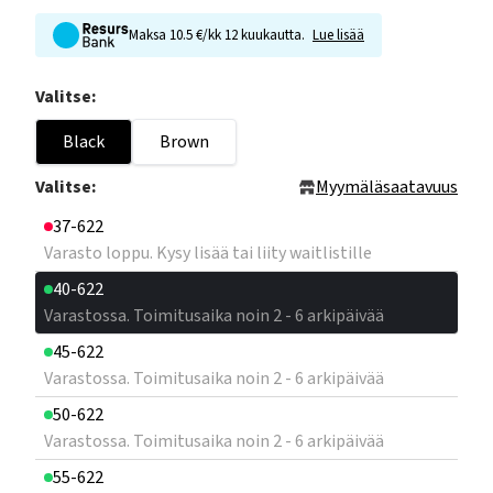
Maksa 10.5 €/kk 12 kuukautta.
Lue lisää
Valitse:
Black
Brown
Valitse:
Myymäläsaatavuus
37-622
Varasto loppu. Kysy lisää tai liity waitlistille
40-622
Varastossa. Toimitusaika noin 2 - 6 arkipäivää
45-622
Varastossa. Toimitusaika noin 2 - 6 arkipäivää
50-622
Varastossa. Toimitusaika noin 2 - 6 arkipäivää
55-622