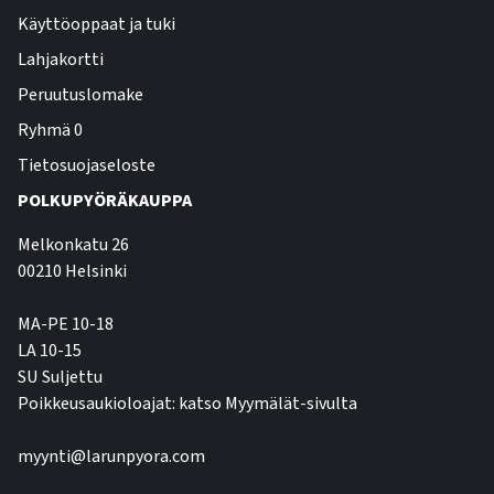
Käyttöoppaat ja tuki
Lahjakortti
Peruutuslomake
Ryhmä 0
Tietosuojaseloste
POLKUPYÖRÄKAUPPA
Melkonkatu 26
00210 Helsinki
MA-PE 10-18
LA 10-15
SU Suljettu
Poikkeusaukioloajat: katso Myymälät-sivulta
myynti@larunpyora.com