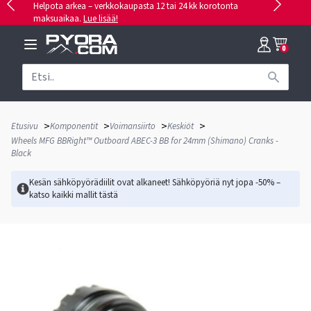
Helpota arkea – verkkokaupasta 12 tai 24 kk korotonta
maksuaikaa.
Lue lisää!
0
>
>
>
>
Etusivu
Komponentit
Voimansiirto
Keskiöt
Wheels MFG BBRight™ Outboard ABEC-3 BB for 24mm (Shimano) Cranks -
Black
Kesän sähköpyörädiilit ovat alkaneet! Sähköpyöriä nyt jopa -50% –
katso kaikki mallit
tästä