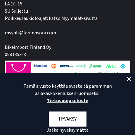
LA 10-15
SU Suljettu
Poikkeusaukioloajat: katso Myymälät-sivulta
myynti@larunpyora.com
Bikeimport Finland Oy
0981853-8
Tämä sivusto käyttää evästeitä paremman
asiakaskokemuksen luomiseksi.
Tietosuojaseloste
HYVÄKSY
Jatka hyväksymättä