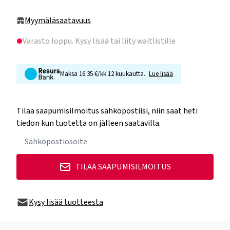
Myymäläsaatavuus
Varasto loppu
. Kysy lisää tai liity waitlistille
Maksa 16.35 €/kk 12 kuukautta.
Lue lisää
Tilaa saapumisilmoitus sähköpostiisi, niin saat heti
tiedon kun tuotetta on jälleen saatavilla.
TILAA SAAPUMISILMOITUS
Kysy lisää tuotteesta