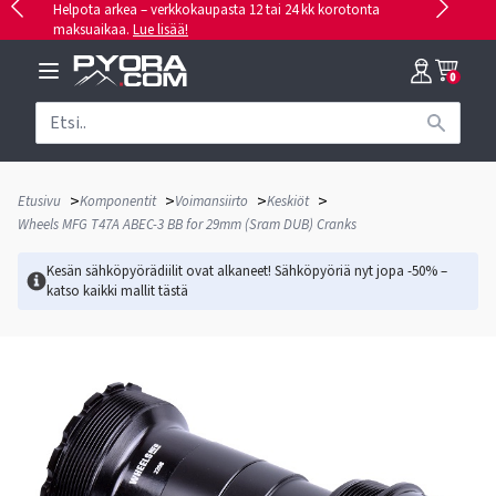
Helpota arkea – verkkokaupasta 12 tai 24 kk korotonta
maksuaikaa.
Lue lisää!
0
>
>
>
>
Etusivu
Komponentit
Voimansiirto
Keskiöt
Wheels MFG T47A ABEC-3 BB for 29mm (Sram DUB) Cranks
Kesän sähköpyörädiilit ovat alkaneet! Sähköpyöriä nyt jopa -50% –
katso kaikki mallit
tästä