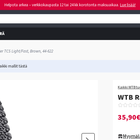
Helpota arkea – verkkokaupasta 12 tai 24 kk korotonta maksuaikaa.
Lue lisää!
RÄ
r TCS Light/Fast, Brown, 44-622
ikki mallit
tästä
Kaikki WTB tu
WTB Ra
35,90
Myymäl