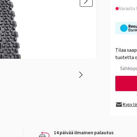
Varasto
Tilaa saap
tuotetta o
Kysy l
14 päivää ilmainen palautus