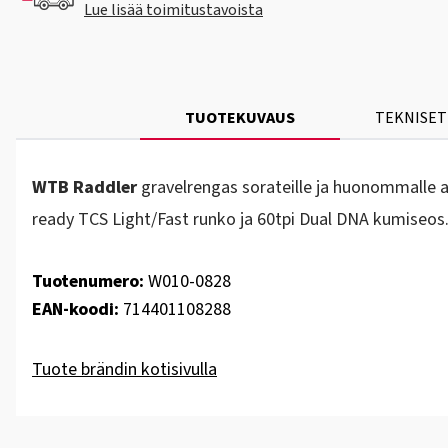
Lue lisää toimitustavoista
TUOTEKUVAUS
TEKNISET
WTB Raddler
gravelrengas sorateille ja huonommalle al
ready TCS Light/Fast runko ja 60tpi Dual DNA kumiseos.
Tuotenumero:
W010-0828
EAN-koodi:
714401108288
Tuote brändin kotisivulla