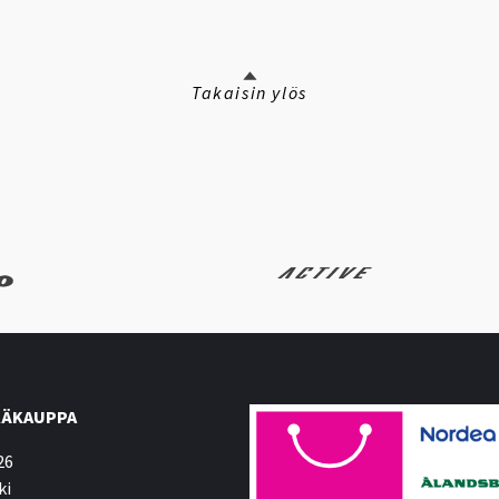
Takaisin ylös
ÄKAUPPA
26
ki