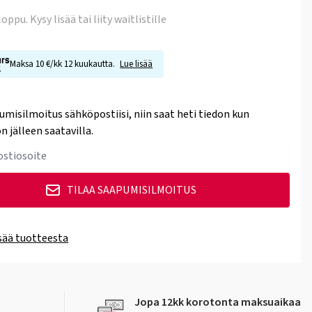
 loppu
. Kysy lisää tai liity waitlistille
Maksa 10 €/kk 12 kuukautta.
Lue lisää
umisilmoitus sähköpostiisi, niin saat heti tiedon kun
n jälleen saatavilla.
TILAA SAAPUMISILMOITUS
isää tuotteesta
Jopa 12kk korotonta maksuaikaa