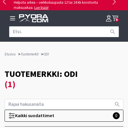
Helpota arkea – verkkokaupasta 12 tai 24 kk korotonta
maksuaikaa.
Lue lisää!
0
>
>
Etusivu
Tuotemerkit
ODI
TUOTEMERKKI: ODI
(1)
Kaikki suodattimet
0