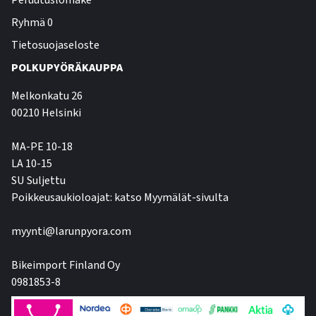
Peruutuslomake
Ryhmä 0
Tietosuojaseloste
POLKUPYÖRÄKAUPPA
Melkonkatu 26
00210 Helsinki
MA-PE 10-18
LA 10-15
SU Suljettu
Poikkeusaukioloajat: katso Myymälät-sivulta
myynti@larunpyora.com
Bikeimport Finland Oy
0981853-8