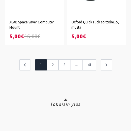
XLAB Space Saver Computer
Oxford Quick Flick soittokello,
Mount
musta
5,00€
16,00€
5,00€
1
2
3
...
41
Takaisin ylös