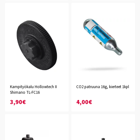
Kampityökalu Hollowtech II
CO2 patruuna 16g, kierteet 1kpl
Shimano TL-FC16
3,90€
4,00€