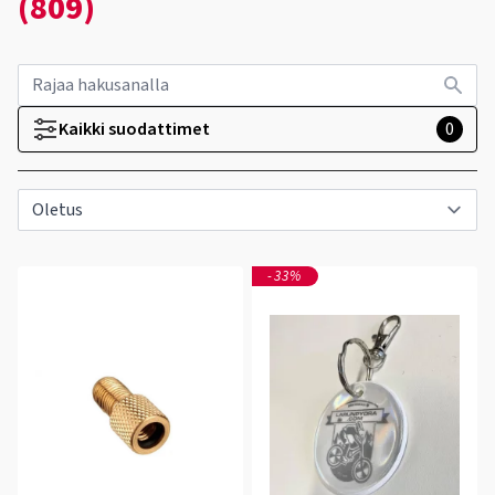
(809)
Kaikki suodattimet
0
-33%