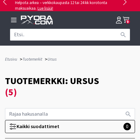
Helpota arkea – verkkokaupasta 12 tai 24 kk korotonta
maksuaikaa.
Lue lisää!
0
>
>
Etusivu
Tuotemerkit
Ursus
TUOTEMERKKI: URSUS
(5)
Kaikki suodattimet
0