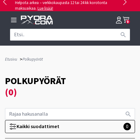
Helpota arkea – verkkokaupasta 12 tai 24 kk korotonta
maksuaikaa.
Lue lisää!
0
>
Etusivu
Polkupyörät
POLKUPYÖRÄT
(0)
Kaikki suodattimet
0